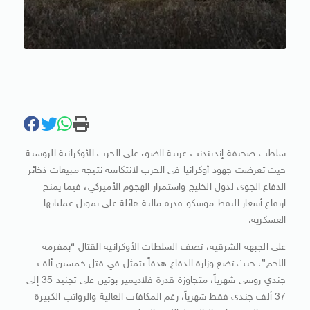
سلطت صحيفة إندبندنت عربية الضوء على الحرب الأوكرانية الروسية
حيث تعرضت جهود أوكرانيا في الحرب لانتكاسة نتيجة مبيعات ذخائر
الدفاع الجوي لدول الخليج واستمرار الهجوم الأميركي، فيما يمنح
ارتفاع أسعار النفط موسكو قدرة مالية هائلة على تمويل عملياتها
العسكرية.
على الجبهة الشرقية، تصف السلطات الأوكرانية القتال “بمفرمة
اللحم”، حيث تضع وزارة الدفاع هدفاً يتمثل في قتل خمسين ألف
جندي روسي شهرياً، متجاوزة قدرة فلاديمير بوتين على تجنيد 35 إلى
37 ألف جندي فقط شهرياً، رغم المكافآت العالية والرواتب الكبيرة