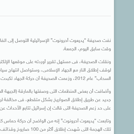
نفت صحيفة “يديعوت أحرونوت” الإسرائيلية التوصل إلى اتفاق
وقت سابق اليوم، الجمعة.
ونقلت الصحيفة، فى مستهل تقرير أوردته على موقعها الإلكترو
لوقف إطلاق النار مع الجهاد الإسلامى، وستواصل انتهاج سياسة
السحاب” عام 2012، وزعمت الصحيفة أن حركة الجهاد تكبدت خسائر عقب القصف الإسرائيلى، بالرغم من نفى الحركة.
وأضافت أن بعض المنظمات التى وصفتها بالمارقة (الجبهة الشع
جديد عن طريق إطلاق الصواريخ بشكل متقطع، فى مخالفة لرغبا
على حد زعم الصحيفة التى قالت إن إسرائيل تتابع الأحداث عن
وتابعت “يديعوت أحرونوت” إنه من الواضح أن حركة حماس كان
تلك الهجمة التى شهدت إطلاق أكثر من 100 صاروخ وقذائف هاون صوب إسرائيل ابتداء من بعد ظهر الأربعاء الماضى.