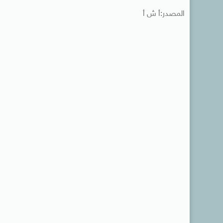
المصدر:أ ش أ