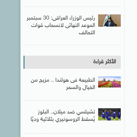
رئيس الوزراء العراقى: 30 سبتمبر
الموعد النهائى لانسحاب قوات
التحالف
الأكثر قراءة
الطبيعة فى هولندا .. مزيج من
الخيال والسحر
تشيلسي ضد ميلان.. البلوز
يُسقط الروسونيري بثلاثية وديًا