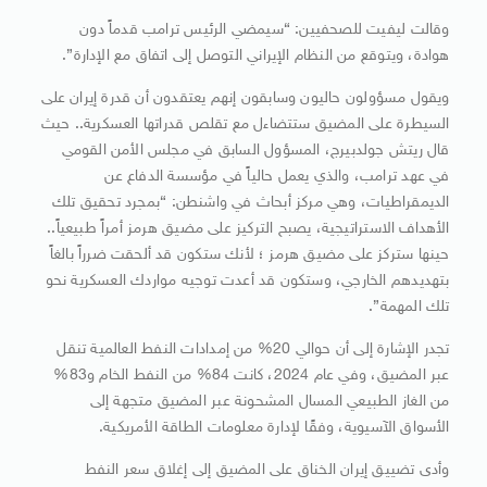
وقالت ليفيت للصحفيين: “سيمضي الرئيس ترامب قدماً دون
هوادة، ويتوقع من النظام الإيراني التوصل إلى اتفاق مع الإدارة”.
ويقول مسؤولون حاليون وسابقون إنهم يعتقدون أن قدرة إيران على
السيطرة على المضيق ستتضاءل مع تقلص قدراتها العسكرية.. حيث
قال ريتش جولدبيرج، المسؤول السابق في مجلس الأمن القومي
في عهد ترامب، والذي يعمل حالياً في مؤسسة الدفاع عن
الديمقراطيات، وهي مركز أبحاث في واشنطن: “بمجرد تحقيق تلك
الأهداف الاستراتيجية، يصبح التركيز على مضيق هرمز أمراً طبيعياً..
حينها ستركز على مضيق هرمز ؛ لأنك ستكون قد ألحقت ضرراً بالغاً
بتهديدهم الخارجي، وستكون قد أعدت توجيه مواردك العسكرية نحو
تلك المهمة”.
تجدر الإشارة إلى أن حوالي 20% من إمدادات النفط العالمية تنقل
عبر المضيق، وفي عام 2024، كانت 84% من النفط الخام و83%
من الغاز الطبيعي المسال المشحونة عبر المضيق متجهة إلى
الأسواق الآسيوية، وفقًا لإدارة معلومات الطاقة الأمريكية.
وأدى تضييق إيران الخناق على المضيق إلى إغلاق سعر النفط