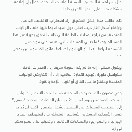
قلل من أهمية المضيق بالنسبة للولايات المتحدة، وقال إن إغلاقه
مشكلة يجب على الدول الأخرى حلها.
كلما طالت مدة إغلاق المضيق، زاد اضطراب الاقتصاد العالمي
وارتفاع أسعار الغاز حيث تعاني دول عديدة، بما فيها حلفاء الولايات
المتحدة، من تراجع إمدادات الطاقة التي كانت تتدفق بحرية عبر هذا
الممر الحيوي كما تعاني الصناعات التي تعتمد على مواد مثل
الأسمدة لزراعة الغذاء أو الهيليوم لصناعة رقائق الكمبيوتر من نقص
حاد.
ويقول محللون إنه ما لم يتم العودة سريعًا إلى الممرات الآمنة،
ستواصل طهران تهديد التجارة العالمية إلى أن تتفاوض الولايات
المتحدة وحلفاؤها على اتفاق أو تنهي الأزمة بالقوة.
وفي غضون ذلك، صرحت المتحدثة باسم البيت الأبيض، كارولين
ليفيت، للصحفيين يوم أمس الاثنين، بأن الولايات المتحدة “تسعى”
إلى استئناف العمليات في المضيق بشكل طبيعي، لكنها لم تُدرجه
ضمن الأهداف العسكرية الأساسية المتمثلة في استهداف البحرية
الإيرانية، والصواريخ، والصناعات الدفاعية، وقدرتها على صنع سلاح
نووي.