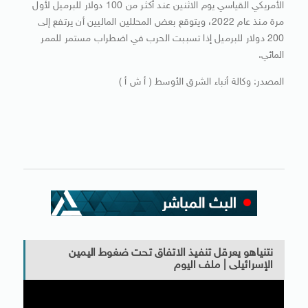
الأمريكي القياسي يوم الاثنين عند أكثر من 100 دولار للبرميل لأول
مرة منذ عام 2022، ويتوقع بعض المحللين الماليين أن يرتفع إلى
200 دولار للبرميل إذا تسببت الحرب في اضطراب مستمر للممر
المائي.
المصدر: وكالة أنباء الشرق الأوسط ( أ ش أ )
نتنياهو يعرقل تنفيذ الاتفاق تحت ضغوط اليمين
الإسرائيلى | ملف اليوم