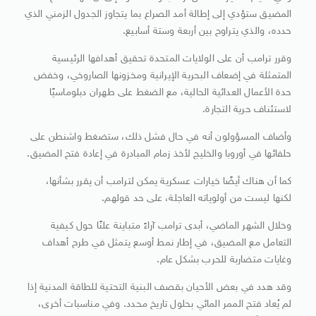
المضيق ستؤدي إلى إطالة أمد الصراع بما يتجاوز الجدول الزمني الذي
حدده، والذي يتراوح بين أربعة وستة أسابيع.
وقرر ترامب أن على الولايات المتحدة تحقيق أهدافها الرئيسية
المتمثلة في إضعاف البحرية الإيرانية ومخزونها الصاروخي، وخفض
حدة الأعمال العدائية الحالية، مع الضغط على طهران دبلوماسيًا
لاستئناف حرية التجارة.
وأضاف المسؤولون أنه في حال فشل ذلك، ستضغط واشنطن على
حلفائها في أوروبا والخليج لأخذ زمام المبادرة في إعادة فتح المضيق.
كما أن هناك أيضًا خيارات عسكرية يمكن لترامب أن يقرر بشأنها،
لكنها ليست من أولوياته العاجلة، على حد قولهم.
وخلال الشهر الماضي، أبدى ترامب آراءً متباينة علنًا حول كيفية
التعامل مع المضيق، في إطار نمط أوسع يتمثل في طرح أهداف
وغايات متضاربة للحرب بشكل عام.
وقد هدد في بعض الأحيان بقصف البنية التحتية للطاقة المدنية إذا
لم يُعاد فتح الممر المائي بحلول تاريخ محدد. وفي مناسبات أخرى،