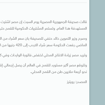
المستهدفة هذا العام. وتستمر المشتريات الحكومية للقمح حت
الماضي رفعت الحكومة سعر شراء الاردب إلى 420 جنيها من 400 جنيه بهدف تشجيع المزارعين على زراعة مساحات أكبر بالقمح.
وتريد مصر زيادة الانتاج المحلي لخفض فاتورة الواردات وفي 
نحو أربعة ملايين طن من القمح المحلي.
المصدر: رويترز