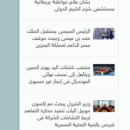
بشأن علاج مواطنة بريطانية
بمستشفى شرم الشيخ الدولى
الرئيس السيسى يستقبل الملك
حمد بن عيسى ويجدد موقف
مصر الداعم لمملكة البحرين
منتخب ناشئات اليد يهزم الصين
ويتأهل إلى نصف نهائى
المونديال فى إنجاز غير مسبوق
وزير البترول يبحث مع إكسون
موبيل آليات تنفيذ مذكرة التفاهم
لربط اكتشافات الشركة فى
قبرص بالبنية التحتية المصرية