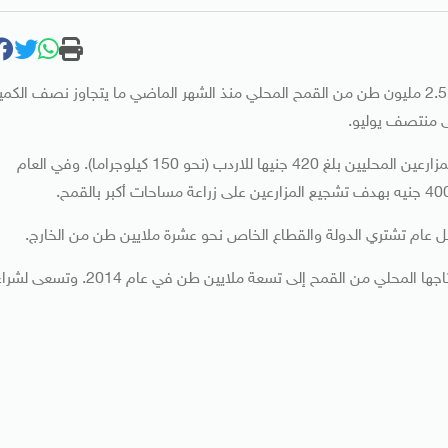
قالت صحيفة الجمهورية المصرية يوم السبت إن مصر اشترت 2.5 مليون طن من القمح المحلي منذ الشهر الماضي ما يتجاوز نصف الكم
ى منتصف يوليو.
وصرح وزير التموين خالد حنفي للصحيفة بان سعر الشراء من المزارعين المحليين بلغ 420 جنيها للاردب (نحو 150 كيلوجراما). وفي العام
كل عام تشتري الدولة والقطاع الخاص نحو عشرة ملايين طن من الخارج.
وتتوقع مصر أكبر مستورد للقمح في العالم أن يصل إجمالي إنتاجها المحلي من القمح إلى تسعة ملايين طن في عام 2014. وتسعى 