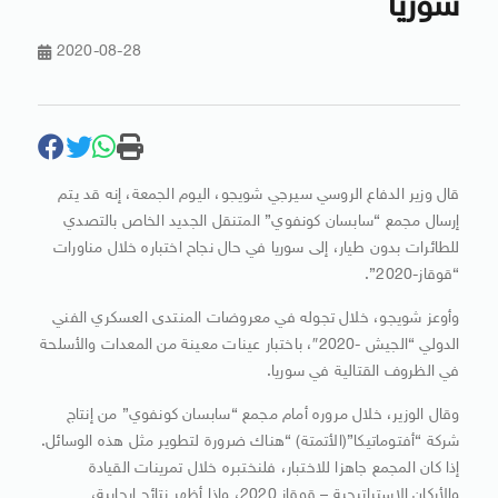
سوريا
2020-08-28
قال وزير الدفاع الروسي سيرجي شويجو، اليوم الجمعة، إنه قد يتم
إرسال مجمع “سابسان كونفوي” المتنقل الجديد الخاص بالتصدي
للطائرات بدون طيار، إلى سوريا في حال نجاح اختباره خلال مناورات
“قوقاز-2020”.
وأوعز شويجو، خلال تجوله في معروضات المنتدى العسكري الفني
الدولي “الجيش -2020″، باختبار عينات معينة من المعدات والأسلحة
في الظروف القتالية في سوريا.
وقال الوزير، خلال مروره أمام مجمع “سابسان كونفوي” من إنتاج
شركة “أفتوماتيكا”(الأتمتة) “هناك ضرورة لتطوير مثل هذه الوسائل.
إذا كان المجمع جاهزا للاختبار، فلنختبره خلال تمرينات القيادة
والأركان الاستراتيجية – قوقاز 2020، وإذا أظهر نتائج إيجابية،