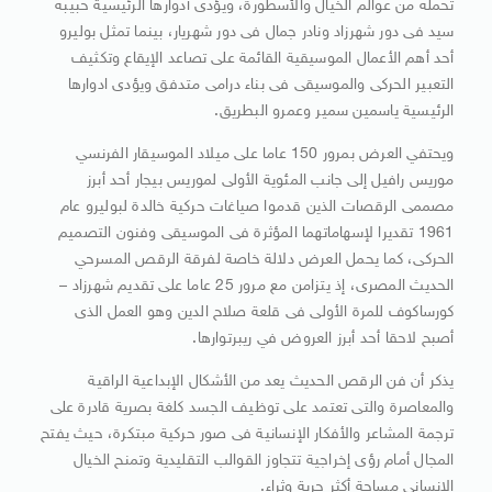
تحمله من عوالم الخيال والأسطورة، ويؤدى أدوارها الرئيسية حبيبه
سيد فى دور شهرزاد ونادر جمال فى دور شهريار، بينما تمثل بوليرو
أحد أهم الأعمال الموسيقية القائمة على تصاعد الإيقاع وتكثيف
التعبير الحركى والموسيقى فى بناء درامى متدفق ويؤدى ادوارها
الرئيسية ياسمين سمير وعمرو البطريق.
ويحتفي العرض بمرور 150 عاما على ميلاد الموسيقار الفرنسي
موريس رافيل إلى جانب المئوية الأولى لموريس بيجار أحد أبرز
مصممى الرقصات الذين قدموا صياغات حركية خالدة لبوليرو عام
1961 تقديرا لإسهاماتهما المؤثرة فى الموسيقى وفنون التصميم
الحركى، كما يحمل العرض دلالة خاصة لفرقة الرقص المسرحي
الحديث المصرى، إذ يتزامن مع مرور 25 عاما على تقديم شهرزاد –
كورساكوف للمرة الأولى فى قلعة صلاح الدين وهو العمل الذى
أصبح لاحقا أحد أبرز العروض في ريبرتوارها.
يذكر أن فن الرقص الحديث يعد من الأشكال الإبداعية الراقية
والمعاصرة والتى تعتمد على توظيف الجسد كلغة بصرية قادرة على
ترجمة المشاعر والأفكار الإنسانية فى صور حركية مبتكرة، حيث يفتح
المجال أمام رؤى إخراجية تتجاوز القوالب التقليدية وتمنح الخيال
الإنساني مساحة أكثر حرية وثراء.