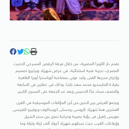
تقدم دار الأوبرا المصرية، من خلال فرقة الرقص المسرحي الحديث
المصري، تجربة فنية استثنائية، في عرض شهرزاد وبرليرو تصميم
وإخراج مديرها الفنى وليد عوني بمصاحبة أوركسترا أوبرا القاهرة
بقيادة المايسترو محمد سعد باشا، وذلك في حفلين في السابعة
والنصف مساء غدًا الخميس وبعد غد الجمعة على المسرح الكبير.
ويجمع العرض بين اثنتين من أبرز المؤلفات الموسيقية في القرن
العشرين هما شهرزاد للروسي ريمسكى كورساكوف وبوليرو للفرنسي
موريس رافيل فى رؤية بصرية وحركية تمزج بين سحر الشرق
وإيقاعات الغرب حيث تستلهم شهرزاد أجواء ألف ليلة وليلة وما