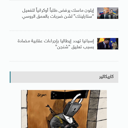
إيلون ماسك يرفض طلباً أوكرانياً لتفعيل
“ستارلينك” لشن ضربات بالعمق الروسي
إسبانيا تهدد إيطاليا بإجراءات عقابية مضادة
بسبب تعليق “شنجن”
كاريكاتير