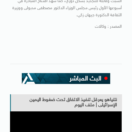
السبت وقابلة للتجديد بشكل دوري، كما شهد افتتاح المبادرة في
أسبوعها الأول رئيس مجلس الوزراء الدكتور مصطفى مدبولى ووزيرة
الثقافة الدكتورة جيهان زكي.
المصدر : وكالات
نتنياهو يعرقل تنفيذ الاتفاق تحت ضغوط اليمين
الإسرائيلى | ملف اليوم