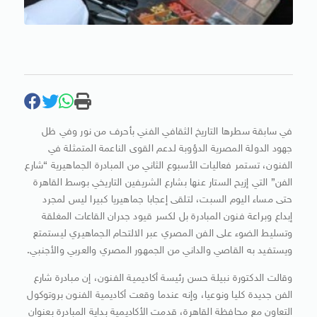
في سابقة سطرها التاريخ الثقافي الفني بأحرف من نور وفي ظل
جهود الدولة المصرية الدؤوبة لدعم القوى الناعمة المتمثلة في
الفنون، تستمر فعاليات الأسبوع الثاني من المبادرة الجماهيرية “شارع
الفن” التي إزيح الستار عنها بشارع الشريفين التاريخي بوسط القاهرة
حتى مساء اليوم السبت، لتلقى إعجابا جماهيريا كبيرا ليس لمجرد
إبداع وبراعة فنون المبادرة بل لكسر قيود جدران القاعات المغلقة
وتسليط الضوء على الفن المصري عبر الالتحام الجماهيري ليستمتع
ويستفيد به القاصي والداني من الجمهور المصري والعربي والأجنبي.
وقالت الدكتورة نبيلة حسن رئيسة أكاديمية الفنون، إن مبادرة شارع
الفن جديدة كليا ونوعيا، وإنه عندما وقعت أكاديمية الفنون بروتوكول
التعاون مع محافظة القاهرة، قدمت الأكاديمية بداية المبادرة بعنوان