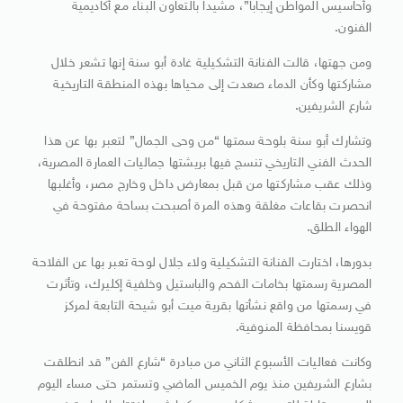
وأحاسيس المواطن إيجابا”، مشيدا بالتعاون البناء مع أكاديمية
الفنون.
ومن جهتها، قالت الفنانة التشكيلية غادة أبو سنة إنها تشعر خلال
مشاركتها وكأن الدماء صعدت إلى محياها بهذه المنطقة التاريخية
شارع الشريفين.
وتشارك أبو سنة بلوحة سمتها “من وحى الجمال” لتعبر بها عن هذا
الحدث الفني التاريخي تنسج فيها بريشتها جماليات العمارة المصرية،
وذلك عقب مشاركتها من قبل بمعارض داخل وخارج مصر، وأغلبها
انحصرت بقاعات مغلقة وهذه المرة أصبحت بساحة مفتوحة في
الهواء الطلق.
بدورها، اختارت الفنانة التشكيلية ولاء جلال لوحة تعبر بها عن الفلاحة
المصرية رسمتها بخامات الفحم والباستيل وخلفية إكليرك، وتأثرت
في رسمتها من واقع نشأتها بقرية ميت أبو شيحة التابعة لمركز
قويسنا بمحافظة المنوفية.
وكانت فعاليات الأسبوع الثاني من مبادرة “شارع الفن” قد انطلقت
بشارع الشريفين منذ يوم الخميس الماضي وتستمر حتى مساء اليوم