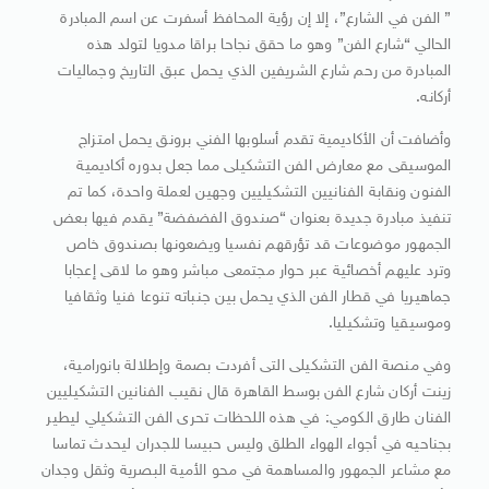
” الفن في الشارع”، إلا إن رؤية المحافظ أسفرت عن اسم المبادرة
الحالي “شارع الفن” وهو ما حقق نجاحا براقا مدويا لتولد هذه
المبادرة من رحم شارع الشريفين الذي يحمل عبق التاريخ وجماليات
أركانه.
وأضافت أن الأكاديمية تقدم أسلوبها الفني برونق يحمل امتزاج
الموسيقى مع معارض الفن التشكيلى مما جعل بدوره أكاديمية
الفنون ونقابة الفنانيين التشكيليين وجهين لعملة واحدة، كما تم
تنفيذ مبادرة جديدة بعنوان “صندوق الفضفضة” يقدم فيها بعض
الجمهور موضوعات قد تؤرقهم نفسيا ويضعونها بصندوق خاص
وترد عليهم أخصائية عبر حوار مجتمعى مباشر وهو ما لاقى إعجابا
جماهيريا في قطار الفن الذي يحمل بين جنباته تنوعا فنيا وثقافيا
وموسيقيا وتشكيليا.
وفي منصة الفن التشكيلى التى أفردت بصمة وإطلالة بانورامية،
زينت أركان شارع الفن بوسط القاهرة قال نقيب الفنانين التشكيليين
الفنان طارق الكومي: في هذه اللحظات تحرى الفن التشكيلي ليطير
بجناحيه في أجواء الهواء الطلق وليس حبيسا للجدران ليحدث تماسا
مع مشاعر الجمهور والمساهمة في محو الأمية البصرية وثقل وجدان