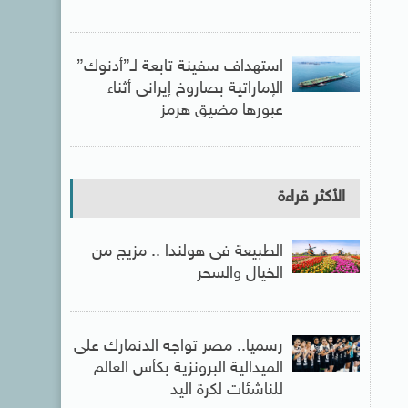
استهداف سفينة تابعة لـ”أدنوك”
الإماراتية بصاروخ إيرانى أثناء
عبورها مضيق هرمز
الأكثر قراءة
الطبيعة فى هولندا .. مزيج من
الخيال والسحر
رسميا.. مصر تواجه الدنمارك على
الميدالية البرونزية بكأس العالم
للناشئات لكرة اليد