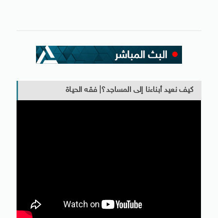
كيف نعيد أبناءنا إلى المساجد؟| فقه الحياة