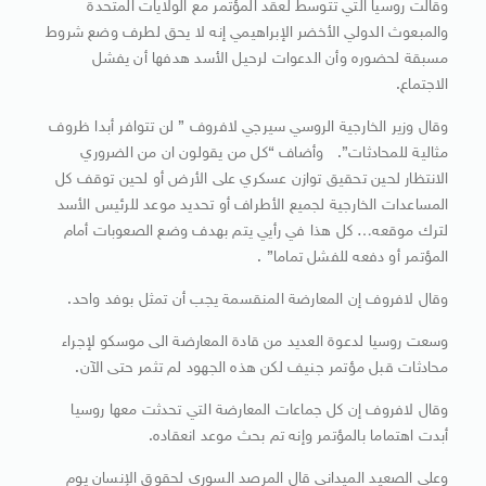
وقالت روسيا التي تتوسط لعقد المؤتمر مع الولايات المتحدة
والمبعوث الدولي الأخضر الإبراهيمي إنه لا يحق لطرف وضع شروط
مسبقة لحضوره وأن الدعوات لرحيل الأسد هدفها أن يفشل
الاجتماع.
وقال وزير الخارجية الروسي سيرجي لافروف ” لن تتوافر أبدا ظروف
مثالية للمحادثات”. وأضاف “كل من يقولون ان من الضروري
الانتظار لحين تحقيق توازن عسكري على الأرض أو لحين توقف كل
المساعدات الخارجية لجميع الأطراف أو تحديد موعد للرئيس الأسد
لترك موقعه… كل هذا في رأيي يتم بهدف وضع الصعوبات أمام
المؤتمر أو دفعه للفشل تماما” .
وقال لافروف إن المعارضة المنقسمة يجب أن تمثل بوفد واحد.
وسعت روسيا لدعوة العديد من قادة المعارضة الى موسكو لإجراء
محادثات قبل مؤتمر جنيف لكن هذه الجهود لم تثمر حتى الآن.
وقال لافروف إن كل جماعات المعارضة التي تحدثت معها روسيا
أبدت اهتماما بالمؤتمر وإنه تم بحث موعد انعقاده.
وعلى الصعيد الميداني قال المرصد السوري لحقوق الإنسان يوم