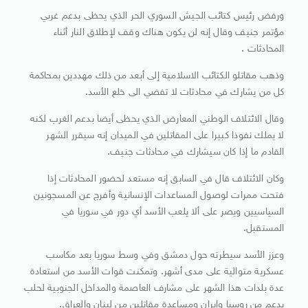
ورفض رئيس كتائب الجيش السوري الحر الذي يحظى بدعم غربي
مؤتمر جنيف وقال إنه لن يكون هناك وقف لإطلاق النار أثناء
المحادثات .
وذهب مقاتلو الكتائب الاسلامية إلى أبعد من ذلك مهددين بمحاكمة
كل من يشارك في محادثات لا تفضي الى خلع الأسد.
وقال الائتلاف الوطني المعارض الذي يحظى أيضا بدعم الغرب لكنه
لا يملك نفوذا كبيرا على المقاتلين في الميدان إنه سيقرر الشهر
القادم ما إذا كان سيشارك في محادثات جنيف.
وكان الائتلاف قال في السابق إنه مستعد لحضور المحادثات إذا
فتحت ممرات لوصول المساعدات الإنسانية وأفرج عن المسجونين
السياسيين ويصر على ألا يلعب الأسد أي دور في سوريا في
المستقبل.
وعزز الأسد سيطرته حول دمشق وفي وسط سوريا بعد مكاسب
عسكرية متوالية على مدى أشهر. وتمكنت قوات الأسد من استعادة
عدة بلدات هذا الشهر على مشارف العاصمة والمداخل الجنوبية لحلب
بدعم من روسيا وإيران ومساعدة مقاتلين من لبنان والعراق.