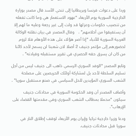
وردا على دعوات فرنسا وبريطانيا إلى تنحي الأسد قال مصدر بوزارة
الخارجية السورية يوم الأربعاء “عهود الاستعمار هي وما كانت تفعله
من تنصيب حكومات وعزلها قد ولت إلى غير رجعة وعليه ما لهم إلا
أن يستفيقوا من أحلامهم” . وقال المصدر في بيان نقلته الوكالة
العربية السورية للأنباء “إذا أصر هؤلاء على هذه الأوهام فلا لزوم
لحضورهم إلى مؤتمر جنيف 2 أصلا لان شعبنا لن يسمح لأحد كائنا
من كان ان يسرق حقه الحصري في تقرير مستقبله وقيادته” .
وتابع المصدر “الوفد السوري الرسمي ذاهب الى جنيف ليس من أجل
تسليم السلطة لأحد بل لمشاركة أولئك الحريصين على مصلحة
الشعب السوري المؤيدين للحل السياسي في صنع مستقبل سوريا” .
وأضاف المصدر أن وفد الحكومة السورية في محادثات جنيف
سيكون “محملا بمطالب الشعب السوري وفي مقدمتها القضاء على
الإرهاب”.
ودعا وزيرا خارجية تركيا وإيران يوم الأربعاء لوقف إطلاق النار في
سوريا قبل محادثات جنيف.