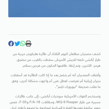
كشف مصدران مطلعان اليوم الثلاثاء أن طائرة هليكوبتر حربية من
طراز أباتشي تابعة للجيش الأمريكى سقطت بالقرب من مضيق
هرمز، الاثنين، وتم إنقاذ طاقمها المكون من فردين بسلام.
وأضاف المصدران أنه لم يتضح بعد ما إذا كانت الطائرة قد أسقطت
بنيران إيرانية أم تعرضت لعطل فني أم واجهت مشكلة أخرى، وفق
ما نقلت صحيفة “نيويورك تايمز”.
وتستخدم القوات الأمريكية مروحيات أباتشي، إلى جانب طائرات
مسيرة من طراز MQ-9 Reaper، ومقاتلات F/A-18 وF-35، ضمن
جهود مكثفة تقودها القيادة المركزية لمواجهة ما تصفه بإغلاق إيران