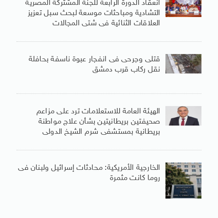
انعقاد الدورة الرابعة للجنة المشتركة المصرية
التشادية ومباحثات موسعة لبحث سبل تعزيز
العلاقات الثنائية فى شتى المجالات
قتلى وجرحى فى انفجار عبوة ناسفة بحافلة
نقل ركاب قرب دمشق
الهيئة العامة للاستعلامات ترد على مزاعم
صحيفتين بريطانيتين بشأن علاج مواطنة
بريطانية بمستشفى شرم الشيخ الدولى
الخارجية الأمريكية: محادثات إسرائيل ولبنان فى
روما كانت مثمرة