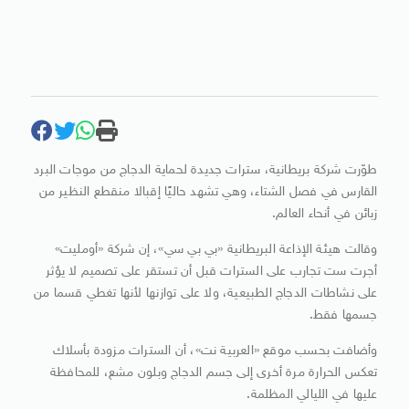
طوّرت شركة بريطانية، سترات جديدة لحماية الدجاج من موجات البرد
القارس في فصل الشتاء، وهي تشهد حاليًا إقبالا منقطع النظير من
زبائن في أنحاء العالم.
وقالت هيئة الإذاعة البريطانية «بي بي سي»، إن شركة «أومليت»
أجرت ست تجارب على السترات قبل أن تستقر على تصميم لا يؤثر
على نشاطات الدجاج الطبيعية، ولا على توازنها لأنها تغطي قسما من
جسمها فقط.
وأضافت بحسب موقع «العربية نت»، أن السترات مزودة بأسلاك
تعكس الحرارة مرة أخرى إلى جسم الدجاج وبلون مشع، للمحافظة
عليها في الليالي المظلمة.