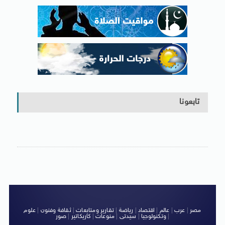
تابعونا
مصر
|
عرب
|
عالم
|
اقتصاد
|
رياضة
|
تقارير ومتابعات
|
ثقافة وفنون
|
علوم
|
وتكنولوجيا
|
سيدتى
|
منوعات
|
كاريكاتير
|
صور