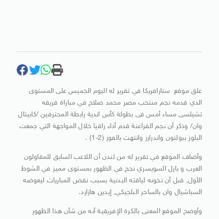
علق موقع ستارافريكا في تقرير له اليوم الخميس على المستوى
الذي قدمه نجم منتخب مصر محمد صلاح في مباراة فريقه
تشيلسى مساء أمس فى بطولة كأس اندية رابطة المحترفين /كابيتال
وان/ وذكر أن نجم الفراعنة قدم أداء راقيا خلال المواجهة التي جمعت
البلوز ببولتون واندرارز وانتهت بالفوز (2-1) .
وأضاف الموقع في تقرير له من لندن أن اللاعب السابق للمقاولون
العرب و بازل السويسري نجح في الظهور بمستوى مميز في الشوط
الأول, قبل أن تخونه لياقته البدنية بسبب نقص المباريات ليعوضه
السباشيال وان بالساحر البلجيكي, إيدين هازارد.
وأوضح الموقع المعنى بالكرة الإفريقية أنه من شأن هذا الظهور