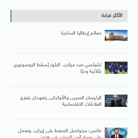
الأكثر قراءة
معالم إيطاليا الساحرة
تشيلسي ضد ميلان.. البلوز يُسقط الروسونيري
بثلاثية وديًا
الرئيسان الصربى والأوكرانى يتعهدان بتعزيز
العلاقات الاقتصادية
فانس: سنواصل الضغط على إيران.. ونعمل
على مسار آمن للسفن فى هرمز