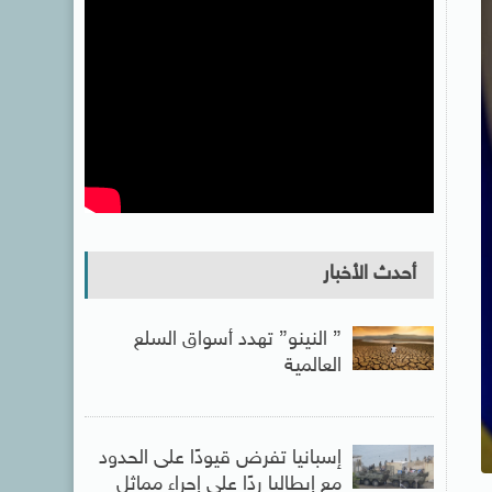
أحدث الأخبار
” النينو” تهدد أسواق السلع
العالمية
إسبانيا تفرض قيودًا على الحدود
مع إيطاليا ردًا على إجراء مماثل