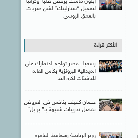
إيلون ماسك يرفض طلباً أوكرانياً
لتفعيل “ستارلينك” لشن ضربات
بالعمق الروسي
الأكثر قراءة
رسميا.. مصر تواجه الدنمارك على
الميدالية البرونزية بكأس العالم
للناشئات لكرة اليد
حصان كفيف ينافس فى العروض
بفضل تدريبات شبيهة بـ” برايل”
وزير الرياضة ومحافظ القاهرة