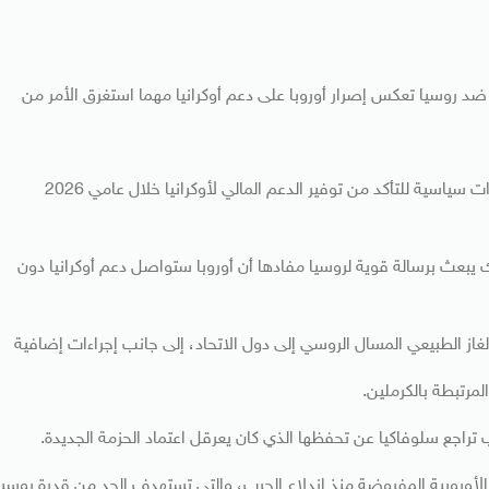
ضد روسيا تعكس إصرار أوروبا على دعم أوكرانيا مهما استغرق الأمر من
كما أكد أنه سيتم اليوم، خلال قمة الاتحاد الأوروبي، اتخاذ قرارات سياسية للتأكد من توفير الدعم المالي لأوكرانيا خلال عامي 2026
 يبعث برسالة قوية لروسيا مفادها أن أوروبا ستواصل دعم أوكرانيا دون
غاز الطبيعي المسال الروسي إلى دول الاتحاد، إلى جانب إجراءات إضافية
مرتبطة بالكرملين.
 تراجع سلوفاكيا عن تحفظها الذي كان يعرقل اعتماد الحزمة الجديدة.
وروبية المفروضة منذ اندلاع الحرب، والتي تستهدف الحد من قدرة روسيا