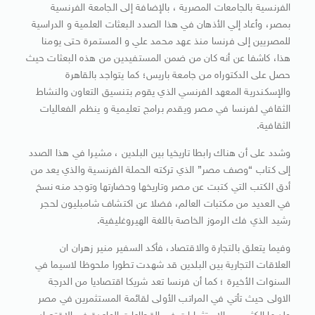
الفرنسية بالجامعات المصرية ، بالإضافة إلى الجامعة الفرنسية
بمصر، وأعاد إلي الأذهان في هذا الصدد البعثات العلمية و الدراسية
للمصريين إلى فرنسا منذ عهد محمد علي و المستمرة حتى يومنا
هذا، كاشفا عن أنه كان من ضمن المستفيدين من هذه البعثات حيث
حصل على الدكتوراه من جامعة باريس؛ كما يتواجد بالقاهرة
والإسكندرية المعهد الفرنسي الذي يقوم بتنسيق التعاون والنشاط
الثقافي لفرنسا في مصر ويقدم برامج تعليمية و ينظم الفعاليات
الثقافية.
وشدد على أن هناك رابطا تاريخيا بين البلدين ، مشيرا في هذا الصدد
إلى كتاب “وصف مصر” الذي تركته الحملة الفرنسية والذي يعد من
أدق الكتب التي كتبت عن مصر وتاريخها وحضارتها وتوجد منه نسخ
في العديد من مكتبات العالم، فضلا عن اكتشاف شامبليون لحجر
رشيد الذي فك الرموز الخاصة باللغة الهيروغليفية.
وفيما يتعلق بالتجارة والاقتصاد، فأكد السفير منير زهران ان
العلاقات التجارية بين البلدين قد شهدت تطورا ملحوظا لاسيما في
السنوات الأخيرة ؛ كما أن فرنسا تعد شريكا اقتصاديا من الدرجة
الاولى حيث تأتي في المراتب الأولى لقائمة المستثمرين في مصر