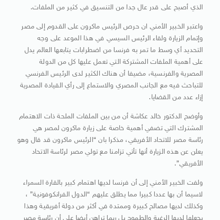
الذي أصبح على قدر عال جدا من التنسيق في كثير من الملفات.
واعتبر الخبير الأمني ان حرص الرئيس ماكرون على القدوم إلى مصر
وإتمام الزيارة ولقاء الرئيس السيسي في هذا الموعد على وجه
التحديد أي وسط ما تمر به فرنسا من اضطرابات يتابعها العالم يدل
على أهمية الملفات المشتركة التي تعمل عليها كل من الدولة
المصرية والفرنسية، مضيفا أن هناك الكثير لدى الرئيس الفرنسي
للتباحث فيه مع الجانب المصري والاستماع إلى رأي القيادة المصرية
إزاء عدد من القضايا.
وأوضح الدكتور خالد عكاشة أن من بين الملفات الملحة ذات الاهتمام
المشترك التي تضفي أهمية خاصة على زيارة ماكرون لمصر هي
رئاسة مصر للاتحاد الأفريقي، مذكرا بان “الرئيس ماكرون قد قال وهو
يعلن عن هذه الزيارة أنها تأتي تزامنا مع تولي مصر لرئاسة الاتحاد
الأفريقي”.
ولفت الخبير الأمني إلى أن فرنسا لديها اهتمام كبير بالقارة السمراء
لاسيما أن بها عددا كبيرا مما يطلق عليهم “الدول الفرانكوفونية” ،
وكذلك لديها مصالح كبيرة وممتدة في أكثر من دولة أفريقية وهذا
يجعلها لديها الرغبة والطموح بل ربما تراهن أيضا على أن رئاسة مصر