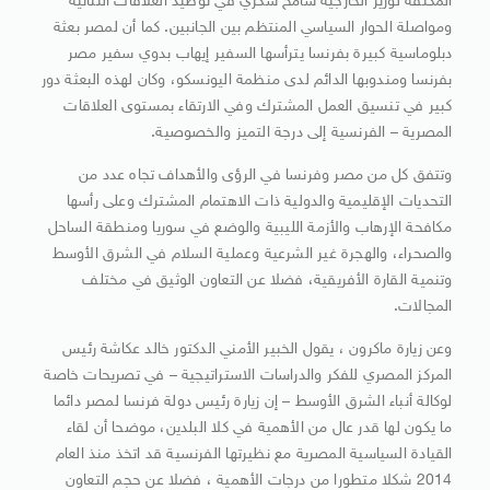
المكثفة لوزير الخارجية سامح شكري في توطيد العلاقات الثنائية
ومواصلة الحوار السياسي المنتظم بين الجانبين. كما أن لمصر بعثة
دبلوماسية كبيرة بفرنسا يترأسها السفير إيهاب بدوي سفير مصر
بفرنسا ومندوبها الدائم لدى منظمة اليونسكو، وكان لهذه البعثة دور
كبير في تنسيق العمل المشترك وفي الارتقاء بمستوى العلاقات
المصرية – الفرنسية إلى درجة التميز والخصوصية.
وتتفق كل من مصر وفرنسا في الرؤى والأهداف تجاه عدد من
التحديات الإقليمية والدولية ذات الاهتمام المشترك وعلى رأسها
مكافحة الإرهاب والأزمة الليبية والوضع في سوريا ومنطقة الساحل
والصحراء، والهجرة غير الشرعية وعملية السلام في الشرق الأوسط
وتنمية القارة الأفريقية، فضلا عن التعاون الوثيق في مختلف
المجالات.
وعن زيارة ماكرون ، يقول الخبير الأمني الدكتور خالد عكاشة رئيس
المركز المصري للفكر والدراسات الاستراتيجية – في تصريحات خاصة
لوكالة أنباء الشرق الأوسط – إن زيارة رئيس دولة فرنسا لمصر دائما
ما يكون لها قدر عال من الأهمية في كلا البلدين، موضحا أن لقاء
القيادة السياسية المصرية مع نظيرتها الفرنسية قد اتخذ منذ العام
2014 شكلا متطورا من درجات الأهمية ، فضلا عن حجم التعاون