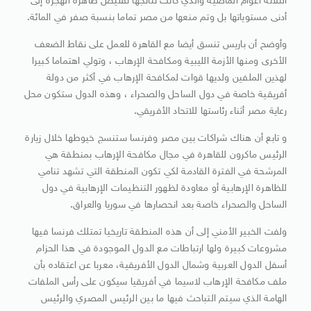
الثلاثة أعوام الماضية والذي كانت نتائجها تقليص ظاهرة الهجرة إلى
أدنى مستوياتها بل وتم منعها من مصر تماما بنسبة صفر في المائة.
وأوضح أن باريس تنسق أيضا مع القاهرة للعمل على نقاط الضعف
الأخرى ومنها الأزمة الليبية ومكافحة الإرهاب ، وتولي اهتماما كبيرا
لهذين الملفين ولديها قوات لمكافحة الإرهاب في أكثر من دولة
أفريقية خاصة في دول الساحل والصحراء ، وهذه الدول ستكون محل
رعاية مصر أثناء رئاستها للاتحاد الأفريقي.
و تابع أن هناك شراكات بين مصر وفرنسا ستنسج خيوطها خلال زيارة
الرئيس ماكرون للقاهرة في مجال مكافحة الإرهاب بمنطقة هي
المرشحة في الفترة القادمة لكي تكون المنطقة التي تشهد تنامي
للظاهرة الإرهابية أو معاودة لظهور التنظيمات الإرهابية في دول
الساحل والصحراء خاصة بعد انحصارها في سوريا والعراق.
ولفت الخبير الأمني إلى أن هذه المنطقة تاريخيا تمتلك فرنسا فيها
مشروعات كبيرة ولها ارتباطات مع الدول الموجودة في هذا الحزام
أسفل الدول العربية وشمال الدول الأفريقية، معربا عن اعتقاده بأن
ملف مكافحة الإرهاب لاسيما في أفريقيا سيكون على رأس الملفات
الهامة الذي سيتم التباحث فيها ما بين الرئيس المصري والرئيس