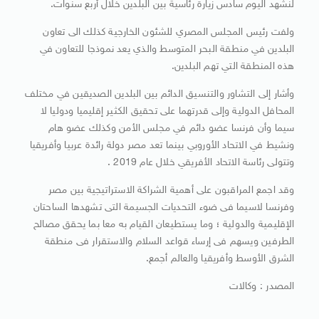
لنشهد اليوم سادس زيارة رئاسية بين البلدين خلال أربع سنوات.
ولفت رئيس المجلس المصري للشئون الخارجية كذلك الى تعاون
البلدين في منطقة البحر المتوسط والذي يعد نموذجا للتعاون في
هذه المنطقة التي تهم البلدين.
وأشار إلى التشاور والتنسيق الدائم بين البلدين الصديقين في مختلف
المحافل الدولية وإلى قدرتهما على تحقيق الكثير إقليميا ودوليا لا
سيما وأن فرنسا عضو دائم في مجلس الأمن وكذلك عضو هام
ونشيط في الاتحاد الأوروبي بينما تعد مصر دولة رائدة عربيا وأفريقيا
وتتولى رئاسة الاتحاد الأفريقي خلال عام 2019 .
وقد اجمع المراقبون على أهمية الشراكة الاستراتيجية بين مصر
وفرنسا لاسيما فى ضوء التحديات الجسيمة التى تشهدها الساحتان
الإقليمية والدولية ؛ وما يستطيعان القيام به معا بما يحقق مصالح
الطرفين ويسهم فى إرساء قواعد السلام والاستقرار فى منطقة
الشرق الأوسط وأفريقيا والعالم أجمع.
المصدر : وكالات