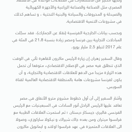
ولديها الكثير من الاستثمارات في القطاعات الواعدة في الاقتصاد
المصري مثل الصناعة والصناعة الزراعية والأجهزة الكهربائية
والصيدلة و المحروقات والسياحة والبنية التحتية ، و تساهم كذلك
في مشروعات التنمية الاقتصادية.
وبحسب بيانات الخارجية الفرنسية (نقلا عن الجمارك)، فقد سجّلت
المبادلات التجارية بين فرنسا ومصر زيادة بنسبة 21.8 في المئة في
عام 2017 لتبلغ 2.5 مليار يورو.
وقال السفير زهران إن زيارة الرئيس ماكرون للقاهرة تأتي في الوقت
الذي تنطلق فيه مصر في الإصلاح الاقتصادي، متوقعا أن تحمل
هذه الزيارة مزيدا من الدفع للعلاقات الاقتصادية والتجارية، و أن
يكون لفرنسا مشروعات هامة بالمنطقة الاقتصادية العالمية لقناة
السويس.
وأشار السفير إلي أن أول خطوط مشروع مترو الأنفاق في مصر
تعاقد عليها الرئيس الراحل أنور السادات في السبعينيات مع الرئيس
الفرنسي فاليري جيسكار ديستان ؛ ثم استمرت العلاقات الطيبة مع
فرانسوا ميتران ومن بعده چاك شيراك و نيكولا ساركوزي، وصولا
الى العلاقات المتميزة في عهد فرانسوا اولاند و ايمانويل ماكرون