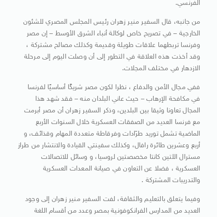
الفرنسي.
من جانبه، قال السفير منير زهران رئيس المجلس المصري للشئون
الخارجية – في تصريح خاص لوكالة أنباء الشرق الأوسط – إن مصر
وفرنسا تربطهما علاقات طويلة وقديمة وكذلك مصالح مشتركة ،
وقد أخذت هذه العلاقة في التطور إلى أن وصلت اليوم إلى مرحلة
الازدهار في مختلف المجلات.
ففي مجال الأمن والدفاع ، نظرا لكون مصر شريكًا أساسيًا لفرنسا
في مكافحة الإرهاب – حيث عاني البلدان منه – فقد شهد هذا
المجال تعاونا وثيقا بين البلدين، وذكر السفير زهران أن مصر أبرمت
مع فرنسا العديد من الصفقات العسكرية خلال السنوات الأربع
الماضية تشمل توريد طرّادات وفرقاطة متعددة المهام وقذائف، و
أربع وعشرين طائرة رافال، وكذلك سفينتي القيادة والانتشار من طراز
مسترال اللتين كانتا مخصصتين لروسيا، و وسائل للاتصالات
العسكرية ، فضلا عن التعاون في صيانة المعدات العسكرية
والتدريبات المشتركة .
وفيما يتعلق بالتعليم والثقافة، لفت السفير منير زهران إلى وجود
العديد من المدارس الفرانكوفونية بمصر وعدد من أقسام اللغة