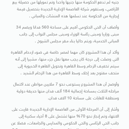
جنيه لم تدفع الحكومة منها جنيها واحدا وتم تمويلها من حصيلة بيع
الأراضي، وستقوم شركة العاصمة الإدارية الجديدة بتحصيل قيمة
إيجارية من الحكومة عند تسلمها هذه المنشآت والمباني .
وأضاف أن الحي الحكومي أقيم على مساحة 560 فدانا ويضم 34
مبنى وزاريا ومبنى رئاسة الوزراء ومبنى مجلس النواب إلى جانب
المباني الخدمية، ويتم حاليا بناء مقر مجلس الشيوخ .
وأكد أن هذا المشروع كان مهما لمصر خاصة في ضوء ازدحام القاهرة
التي وصلت إلى درجة كان يجب معها نقل جزء منها، مشيرا إلى أنه
سيتم تخفيف الزحام وسط القاهرة وتحويل القاهرة الخديوية إلى
متحف مفتوح بعد إخلاء وسط القاهرة من هذا الزحام الشديد .
وأوضح أن هذا المشروع يستوعب نحو 7 ملايين مواطن عند اكتمال
مراحله الثلاث بمساحة إجمالية 184 ألف فدان منها حديقة دولية
ومنطقة للغابات على مساحة 10 آلاف فدان.
وأشار إلى أن المرحلة الأولى من العاصمة الإدارية الجديدة قاربت على
الانتهاء وتم إنجاز نحو 70% منها تشتمل على 8 أحياء سكنية إلى
جانب الحي الرئاسي والحي الحكومي والمدارس والجامعات، فضلا عن