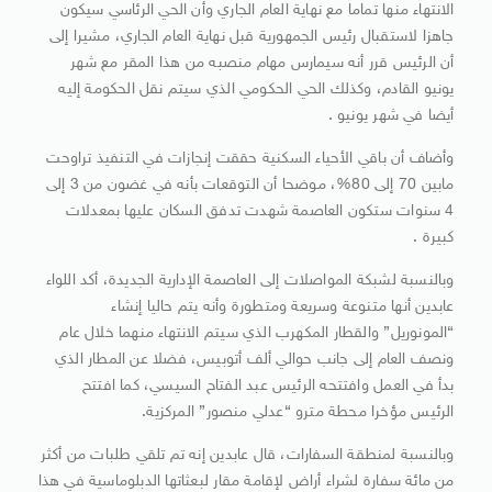
الانتهاء منها تماما مع نهاية العام الجاري وأن الحي الرئاسي سيكون
جاهزا لاستقبال رئيس الجمهورية قبل نهاية العام الجاري، مشيرا إلى
أن الرئيس قرر أنه سيمارس مهام منصبه من هذا المقر مع شهر
يونيو القادم، وكذلك الحي الحكومي الذي سيتم نقل الحكومة إليه
أيضا في شهر يونيو .
وأضاف أن باقي الأحياء السكنية حققت إنجازات في التنفيذ تراوحت
مابين 70 إلى 80%، موضحا أن التوقعات بأنه في غضون من 3 إلى
4 سنوات ستكون العاصمة شهدت تدفق السكان عليها بمعدلات
كبيرة .
وبالنسبة لشبكة المواصلات إلى العاصمة الإدارية الجديدة، أكد اللواء
عابدين أنها متنوعة وسريعة ومتطورة وأنه يتم حاليا إنشاء
“المونوريل” والقطار المكهرب الذي سيتم الانتهاء منهما خلال عام
ونصف العام إلى جانب حوالي ألف أتوبيس، فضلا عن المطار الذي
بدأ في العمل وافتتحه الرئيس عبد الفتاح السيسي، كما افتتح
الرئيس مؤخرا محطة مترو “عدلي منصور” المركزية.
وبالنسبة لمنطقة السفارات، قال عابدين إنه تم تلقي طلبات من أكثر
من مائة سفارة لشراء أراض لإقامة مقار لبعثاتها الدبلوماسية في هذا