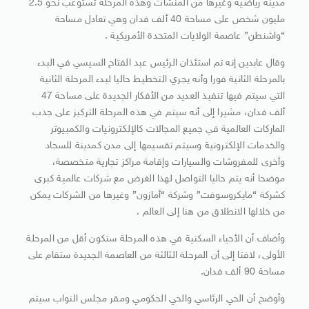
مدينة رياضية وغيرها من المنشآت وهذه المرحلة تستوعب نحو 2.5
مليون شخص على مساحة 40 ألف فدان وهي تعادل مساحة
“واشنطن” عاصمة الولايات المتحدة الأمريكية .
وقال عابدين إنه تم استئذان الرئيس عبد الفتاح السيسي في البدء
بالمرحلة الثانية فورا وأنه يجري التخطيط حاليا لبدء المرحلة الثانية
التي سيتم فيها تنفيذ العديد من الأفكار الجديدة على مساحة 47
ألف فدان، مشيرا إلى أنه سيتم في هذه المرحلة التركيز على جذب
الماركات العالمية في جميع المجالات كالإلكترونيات والكمبيوتر
والخدمات الإلكترونية وسيتم تقسيمها إلى مدن كمدينة للسجاد
وأخرى للمفروشات والسيارات وإقامة مراكز تجارية متخصصة،
موضحا أنه يتم حاليا التواصل لهذا الغرض مع شركات عالمية كبرى
كشركة “مايكروسوفت” وشركة “أمازون” وغيرها من الشركات يمكن
من خلالها الانطلاق من هنا إلى العالم .
وأضاف أن الأحياء السكنية في هذه المرحلة ستكون أقل من المرحلة
الأولى، لافتا إلى أن المرحلة الثالثة من العاصمة الجديدة ستقام على
مساحة 90 ألف فدان.
وأوضح أن الحي الرئاسي والحي الحكومي ومقر مجلس النواب سيتم