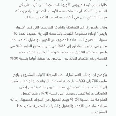
حاليا بسبب أزمة فيروس “كورونا المستجد” التي أثرت على كل
العالم، إلا أنه أكد أن تداعيات هذه الأزمة بدأت في التراجع وبدأت
مرحلة التعافي الآن في أعقاب عطلة عيد الأضحى المبارك .
وقال عابدين إنه تم الاستعانة بالشركة الفرنسية التي تدير “كهرباء
باريس” لإدارة منظومة الكهرباء بالعاصمة الإدارية الجديدة لمدة 10
سنوات لتحقيق الاستفادة القصوى من الكهرباء وتقليل الفاقد الذي
يصل في بعض المناطق إلى 35% في حين لايتجاوز الفاقد 2% في
باريس حيث تم الاتفاق مع هذه الشركة بألا يتجاوز الفاقد هذه
النسبة ويتم اقتسام العائد بين الجانبين بما يحقق أرباحا بنسبة 30%
.
وأوضح أن إجمالي الاستثمارات في المرحلة الأولى للمشروع يتراوح
مابين 700 إلى 800 مليار جنيه لم تكلف الدولة جنيها واحدا، مشيرا
إلى أنه عند بداية التفكير في هذا المشروع كانت بتقديم إحدى
الشركات عرضا تحصل بموجبه على نسبة 76%، فيما تحصل
الحكومة على نسبة 24 % ويتم التمويل من البنوك المصرية، إلا أنه
تم الاعتماد على الأفكار والعقول والشركات المصرية لتنفيذ هذا
المشروع .