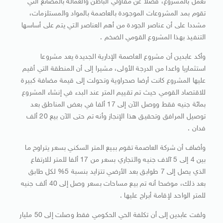
تعمل بالمشروع، فضلا عن مقاولي الباطن والعمالة بالمصانع التي
تقوم بمد المشروعات الموجودة بالعاصمة بالمواد والمستلزمات،
مشددا على أن عناصر الجودة من أهم العناصر التي يتم على أساسها
التنفيذ بهذا المشروع القومي الضخم .
وأكد عابدين أن مشروع العاصمة الإدارية الجديدة يعد مشروعا
استثماريا واعدا من الدرجة الأولى، مشيرا إلى أن المنطقة التي أقيم
عليها المشروع كانت أرضا صحراوية وتحولت إلى قيمة مضافة كبيرة
للاقتصاد القومي حيث تم تقييم المتر عند البدء في إنشاء المشروع
بمائة جنيه فقط ووصل الآن إلى 17 ألفا في بعض المناطق بعد
توصيل المرافق وتحقيق هذا الإنجاز وأنه تم حتى الآن بيع 20 ألف
فدان .
وأضاف أن شركة العاصمة تقوم ببيع المتر السكني بسعر يتراوح ما
بين 4 إلى 5 آلاف جنيه والتجاري بسعر من 17 ألفا للمتر للارتفاع
الذي يصل إلى 7 طوابق بعد الأرضي تتزايد بنسبة 5% لكل طابق
بعد ذلك، موضحا أنه تم بيع مساحات بسعر وصل إلى 40 ألف جنيه
للمتر الواحد لإقامة أبراج عليها .
ولفت عابدين إلى أن تكلفة الحي الحكومي فقط وصلت إلى 50 مليار