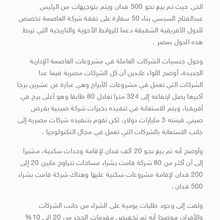
الحي حيث تم بيع نحو 500 فدان ويتم بتوجيهات من الرئيس
عبدالفتاح السيسي بناء 50 سفارة على نفقة شركة العاصمة تخصص
للدول الأفريقية الشقيقة دعما للروابط الأخوية والتاريخية التي تربط
هذه الدول بمصر .
وحول جنسيات الشركات العاملة في مشروعات العاصمة الإدارية
الجديدة، أوضح اللواء عابدين أن كل الشركات مصرية فيما عدا
الشركات التي تعمل في مشروعات الأبراج وهي عبارة عن عشرين برجا
أكبرها يصل ارتفاعه إلى 324 مترا تعادل 80 طابقا وهو أعلى برج في
أفريقيا، ويتم الاستعانة في تنفيذه بخبرات شركة صينية بقرض
صيني قيمته 3 مليارات دولار، لكن تقوم بتنفيذه شركات مصرية إلى
جانب الاستعانة بالشركات التي تعمل في مجال التكنولوجيا .
وأوضح أنه تم بيع نحو 20 ألف فدان لإقامة وحدات سكنية، مشيرا
إلى أن أكثر من 80 شركة قامت بشراء مساحات تتراوح مابين 20 إلى
200 فدان لإقامة مشروعات سكنية عليها وهناك شركة قامت بشراء
500 فدان .
ولفت إلى وجود طلبات يومية على الشراء من جانب الشركات
والأفراد، موضحا أنه تم تخفيض مقدمات الحجز من 20 إلى 10%