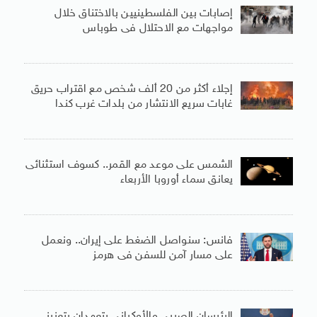
إصابات بين الفلسطينيين بالاختناق خلال
مواجهات مع الاحتلال فى طوباس
إجلاء أكثر من 20 ألف شخص مع اقتراب حريق
غابات سريع الانتشار من بلدات غرب كندا
الشمس على موعد مع القمر.. كسوف استثنائى
يعانق سماء أوروبا الأربعاء
فانس: سنواصل الضغط على إيران.. ونعمل
على مسار آمن للسفن فى هرمز
الرئيسان الصربى والأوكرانى يتعهدان بتعزيز