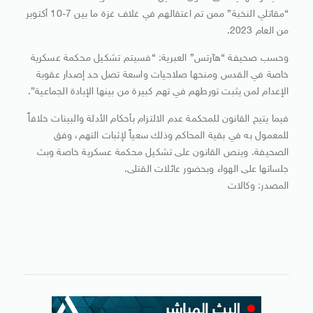
“مقاتلي النخبة” ممن تم اعتقالهم في غلاف غزة ما بين 7-10 أكتوبر
من العام 2023.
وحسب صحيفة “هآرتس” العبرية: “فسيتم تشكيل محكمة عسكرية
خاصة في القدس ومنحها صلاحيات واسعة تصل حد إصدار عقوبة
الإعدام لمن يثبت تورطهم في تهم كبيرة من بينها الإبادة الجماعية”.
فيما يتيح القانون للمحكمة عدم الالتزام بأحكام الأدلة والبينات خلافاً
للمعمول به في بقية المحاكم وذلك سعياً لإثبات التهم، وفق
الصحيفة. وينص القانون على تشكيل محكمة عسكرية خاصة وبث
جلساتها على الهواء وبحضور عائلات القتلى.
المصدر: وكالات