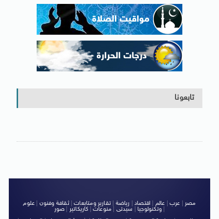
تابعونا
مصر
|
عرب
|
عالم
|
اقتصاد
|
رياضة
|
تقارير ومتابعات
|
ثقافة وفنون
|
علوم
|
وتكنولوجيا
|
سيدتى
|
منوعات
|
كاريكاتير
|
صور