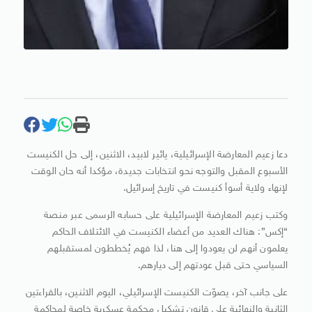
دعا زعيم المعارضة الإسرائيلية، يائير لابيد، الاثنين، إلى حل الكنيست
الأسبوع المقبل والتوجه نحو انتخابات جديدة، مؤكدا أنه حان الوقت
لإنهاء ولاية أسوأ كنيست في تاريخ إسرائيل.
وكتب زعيم المعارضة الإسرائيلية على حسابه الرسمى عبر منصة
“إكس”: هناك العديد من أعضاء الكنيست في الائتلاف الحاكم
يعلمون أنهم لن يعودوا إلى هنا، لذا فهم يُخططون لمستقبلهم
السياسي حتى قبل عودتهم إلى ديارهم.
على جانب آخر، يصوّت الكنيست الإسرائيلي، اليوم الاثنين، بالقراءتين
الثانية والنهائية على قانون تشكيل محكمة عسكرية خاصة لمحاكمة