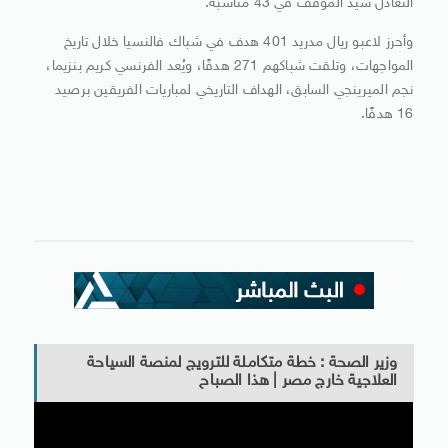
التعادل سيد الموقف في 43 مناسبة.
وأحرز لاعبو ريال مدريد 401 هدف في شباك فالنسيا خلال تاريخ
المواجهات، وتلقت شباكهم 271 هدفًا، ويُعد الفرنسي كريم بنزيما،
نجم الميرينجي السابق، الهداف التاريخي لمباريات الفريقين برصيد
16 هدفًا.
وزير الصحة : خطة متكاملة للترويج لمنصة السياحة
العلاجية خارج مصر | هذا الصباح