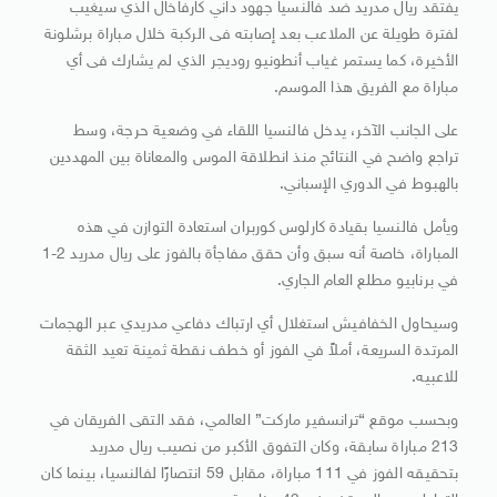
يفتقد ريال مدريد ضد فالنسيا جهود داني كارفاخال الذي سيغيب
لفترة طويلة عن الملاعب بعد إصابته فى الركبة خلال مباراة برشلونة
الأخيرة، كما يستمر غياب أنطونيو روديجر الذي لم يشارك فى أي
مباراة مع الفريق هذا الموسم.
على الجانب الآخر، يدخل فالنسيا اللقاء في وضعية حرجة، وسط
تراجع واضح في النتائج منذ انطلاقة الموس والمعاناة بين المهددين
بالهبوط في الدوري الإسباني.
ويأمل فالنسيا بقيادة كارلوس كوربران استعادة التوازن في هذه
المباراة، خاصة أنه سبق وأن حقق مفاجأة بالفوز على ريال مدريد 2-1
في برنابيو مطلع العام الجاري.
وسيحاول الخفافيش استغلال أي ارتباك دفاعي مدريدي عبر الهجمات
المرتدة السريعة، أملاً في الفوز أو خطف نقطة ثمينة تعيد الثقة
للاعبيه.
وبحسب موقع “ترانسفير ماركت” العالمي، فقد التقى الفريقان في
213 مباراة سابقة، وكان التفوق الأكبر من نصيب ريال مدريد
بتحقيقه الفوز في 111 مباراة، مقابل 59 انتصارًا لفالنسيا، بينما كان