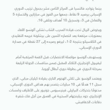
بينما يتواجد فالنسيا فى المركز الثامن عشر بجدول ترتيب الدوري
الإسباني برصيد 9 نقاط، جمعها من الفوز في مباراتين والخسارة 5
والتعادل في 3، وتسجيل 10 أهداف وتلقي 16.
ويخوض الريال تحت قيادة المدرب الشاب تشابي ألونسو اللقاء
بمعنويات مرتفعة بعد انتصاره الثمين على برشلونة غريمه التقليدي
في الكلاسيكو بنتيجة 2-1، ليرفع رصيده إلى 27 نقطة في صدارة
الدوري الإسباني.
ويستهدف ألونسو مواصلة الانتصارات قبل القمة المرتقبة أمام
ليفربول الإنجليزي الثلاثاء المقبل ضمن منافسات الجولة الرابعة
بمرحلة الدوري في بطولة دوري أبطال أوروبا.
ويعتمد ألونسو على ثلاثي الهجوم الناري بقيادة كيليان مبابي، الذي
سجل 11 هدفًا في 10 مباريات يتصدر بهم هدافي الدوري الإسباني،
مدعومًا بتحركات البرازيلي فينيسيوس جونيور على الأطراف ولمسات
الإنجليزي جود بيلينجهام السحرية في العمق من أجل فك شفرة
دفاعات الخفافيش.