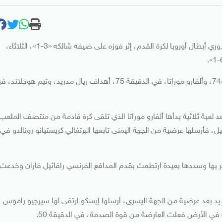
تأهل ريـال مدريد الإسباني، إلى الدور ربع النهائي من مسابقة دوري أبطال أوروبا لكرة القدم، إثر فوزه على ضيفه شالكه «3-1»، الثلاثاء،
وسجل البرتغالي كريستيانو رونالدو هدفين في الدقيقتين 21 و74، وألفارو موراتا، في الدقيقة 75، أهداف ريال مدريد، وتيم هوجلاند
د لعبة ثلاثية بدأها ألفارو موراتا الذي تلقى كرة قادمة من منتصف الملعب
 فأرسلها عرضية من الجهة اليمنى تابعها البرتغالي كريستيانو رونالدو في
 بها وسددها بعيدة ارتطمت بقدم المدافع الفرنسي رافائيل فاران وخدعت
د بعد عرضية من الجهة اليسرى، أرسلها إيسكو ارتقى لها سيرجيو راموس
ه في الأرض فعلت العارضة من قوة الصدمة، في الدقيقة 50.