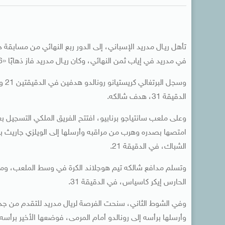
في مدريد في إياب ثمن النهائي، وكان ريـال مدريد فاز ذهابًا «6-1».
الدقيقة 31، هدف شالكه.
وعلى ملعب سانتياجو برنابيو، افتتح الفريق الملكي التسجيل بع
امتصها بصدره وهرب من مراقبه وأرسلها إلى الويلزي جاريث بيل،
الشباك، في الدقيقة 21.
وتسلم مدافع شالكه تيم هوجلاند الكرة في وسط الملعب، ومر
الحارس إيكر كاسياس، في الدقيقة 31.
وفي الشوط الثاني، سنحت الفرصة لريال مدريد للتقدم من جدي
وأرسلها برأسه إلى رونالدو أمام المرمى، فوضعها الأخير برأس