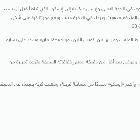
 في الجهة اليمنى وإرسال عرضية إلى إيسكو، الذي تباطأ قبل أن يسدد
في الدفاع، لتعود إلى «بيل» الذي رفعها عالية من فوق الحارس المندفع فذهبت بعيدًا، في الدقيقة 55، ورفع موراتا كرة على شكل
.
 الملعب ومر بها من لاعبين اثنين، وواجه «فارمان» وسدد على يساره
ة، وعوض بعد أقل من دقيقة جميع إخفاقاته السابقة وترجم تمريرة من
وانفرد «رونالدو» وأصاب أسفل القائم الأيسر، في الدقيقة 83، وأهدر «إيسكو» مجددًا من مسافة قريبة، وذهبت كرته بعيدة، في الدقيق