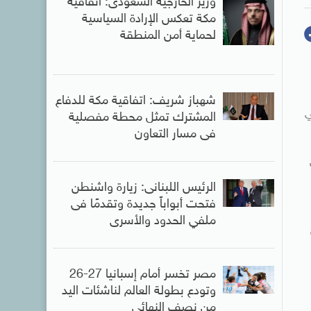
وزير الخارجية السعودى: اتفاقية
مكة تعكس الإرادة السياسية
لحماية أمن المنطقة
شهباز شريف: اتفاقية مكة للدفاع
، في
المشترك تمثل محطة مفصلية
فى مسار التعاون
الرئيس اللبنانى: زيارة واشنطن
فتحت أبواباً جديدة وتقدمًا فى
ملفي الحدود والأسرى
مصر تخسر أمام إسبانيا 27-26
وتودع بطولة العالم لناشئات اليد
من نصف النهائى