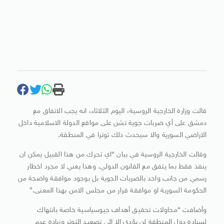
قالت وزارة الخارجية الروسية، اليوم الثلاثاء، انه يجب الاتفاق مع
دمشق على أي ضربات جوية تشن على مواقع الدولة الاسلامية داخل
الاراضي السورية والا سيحدث ذلك توترا في المنطقة.
وقالت الخارجية الروسية في بيان “اي تحرك من هذا القبيل يمكن ان
ينفذ فقط بما يتفق مع القانون الدولي. وهذا يعني لا مجرد اخطار
رسمي من جانب واحد بالضربات الجوية بل بوجود موافقة واضحة من
الحكومة السورية او موافقة قرار من مجلس الامن بهذا المعنى.”
وأضافت “محاولات تحقيق أهداف جيوسياسية خاصة بانتهاك
لسيادة دول المنطقة لن يؤدي الا الى تصعيد التوتر وزيادة عدم