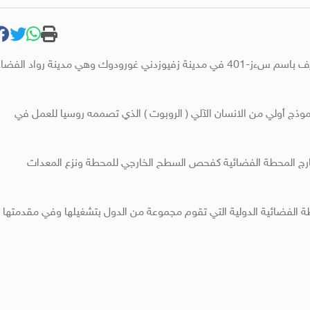
عرض مجمع أندرويدنايا تخنيكا الروسي للروبوتات إنسانا آليا يعرف باسم سءز-401 في مدينة زفيوزدني غورودوك وهي مدينة رواد الفضا
وذج أولي من الانسان الآلي ( الروبوت ) الذي تصممه روسيا للعمل في
لى القيام بـ50 عملا في الفضاء خارج المحطة الفضائية كفحص السطح الخارجي للمحطة ونزع المعدات
الفضائية الدولية التي تقوم مجموعة من الدول بتشغيلها وفي مقدمتها