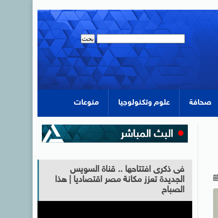
صحافة
علوم وتكنولوجيا
منوعات
فى ذكرى افتتاحها .. قناة السويس
الجديدة تعزز مكانة مصر اقتصاديا | هذا
الصباح