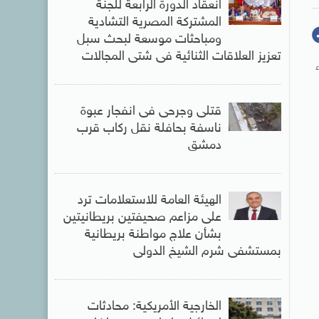
انعقاد الدورة الرابعة للجنة
المشتركة المصرية التشادية
ومباحثات موسعة لبحث سبل
تعزيز العلاقات الثنائية فى شتى المجالات
ء
قتلى وجرحى فى انفجار عبوة
ناسفة بحافلة نقل ركاب قرب
دمشق
الهيئة العامة للاستعلامات ترد
على مزاعم صحيفتين بريطانيتين
بشأن علاج مواطنة بريطانية
بمستشفى شرم الشيخ الدولى
الخارجية الأمريكية: محادثات