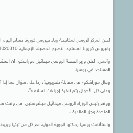
بفيروس كورونا المستجد، لتصبح الحصيلة الإجمالية 1020310 إصابات، منها 17759 حالة وفاة.
وأمس، أعلن وزير الصحة الروسي ميخائيل موراشكو، أن استئناف 
المستجد في روسيا.
وقال موراشكو- في مقابلة تلفزيونية، ردا على سؤال عما إذا أث
وعلى كل الأحوال يتم تنفيذ إجراءات السلامة”.
ووقع رئيس الوزراء الروسي ميخائيل ميشوستين، في وقت سابق، 
المتحدة وجزر المالديف.
واستأنفت روسيا رحلاتها الجوية الدولية مع كل من تركيا وبري