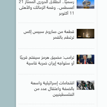
رسميًا.. انطلاق الدورى الممتاز 21
أغسطس.. وقمة الزمالك والأهلى
11 أكتوبر
قطعة من صاروخ سبيس إكس
ترتطم بالقمر
ترامب: مضيق هرمز سيفتح قريبًا
أو ستواجه إيران ضربة قاسية
اقتحامات إسرائيلية واسعة
بالضفة واعتقال عدد من
الفلسطينيين