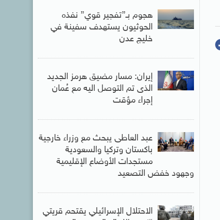
هجوم بـ”تفجير قوي” نفذه
الحوثيون يستهدف سفينة في
خليج عدن
إيران: مسار مضيق هرمز الجديد
الذى تم التوصل اليه مع عُمان
إجراء مؤقت
عبد العاطى يبحث مع وزراء خارجية
باكستان وتركيا والسعودية
مستجدات الأوضاع الإقليمية
وجهود خفض التصعيد
الاحتلال الإسرائيلي يقتحم قريتي