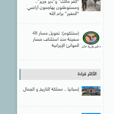
“كفر مالك” و”دير جرير”..
ومستوطنون يهاجمون أراضي
“المغير” برام الله
(سنتكوم): تحويل مسار 48
سفينة منذ استئناف حصار
الموانئ الإيرانية
الأكثر قراءة
إسبانيا .. مملكة التاريخ و الجمال