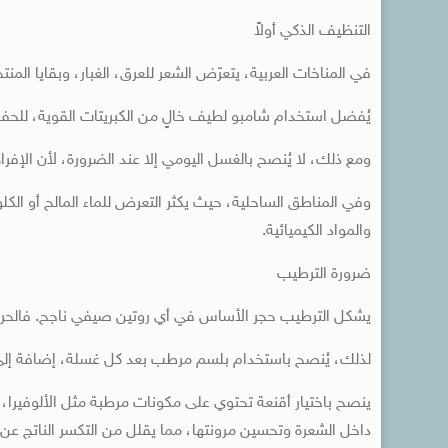
التنظيف الذكي أولاً
في المناخات العربية، يتعرّض الشعر للعرق، الغبار، وبقايا ا
يُفضل استخدام شامبو لطيف خالٍ من الكبريتات القوية، للحفا
ومع ذلك، لا يُنصح بالغسل اليومي إلا عند الضرورة، لأن الإف
وفي المناطق الساحلية، حيث يكثر التعرض للماء المالح أو الك
والمواد الكيميائية.
ضرورة الترطيب
يشكل الترطيب حجر الأساس في أي روتين صيفي ناجح. فالحرارة ا
لذلك، يُنصح باستخدام بلسم مرطب بعد كل غسلة، إضافة إلى أ
ينصح باختيار أقنعة تحتوي على مكونات مرطبة مثل الألوفيرا، زب
داخل الشعرة وتحسين مرونتها، مما يقلل من التكسر الناتج عن