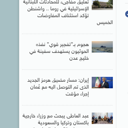
تعليق مفاجىء للمحادثات اللبنانية
الإسرائيلية في روما .. واشنطن
تؤكد استئناف المفاوضات
الخميس
هجوم بـ”تفجير قوي” نفذه
الحوثيون يستهدف سفينة في
خليج عدن
إيران: مسار مضيق هرمز الجديد
الذى تم التوصل اليه مع عُمان
إجراء مؤقت
عبد العاطى يبحث مع وزراء خارجية
باكستان وتركيا والسعودية