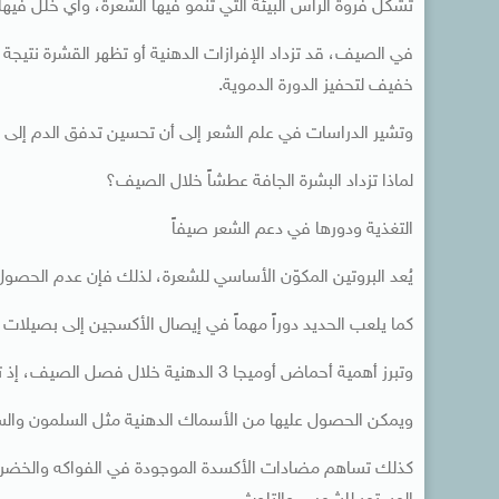
تشكل فروة الرأس البيئة التي تنمو فيها الشعرة، وأي خلل في
في الصيف، قد تزداد الإفرازات الدهنية أو تظهر القشرة نتيجة
خفيف لتحفيز الدورة الدموية.
وتشير الدراسات في علم الشعر إلى أن تحسين تدفق الدم إلى ب
لماذا تزداد البشرة الجافة عطشاً خلال الصيف؟
التغذية ودورها في دعم الشعر صيفاً
يُعد البروتين المكوّن الأساسي للشعرة، لذلك فإن عدم الحصول
كما يلعب الحديد دوراً مهماً في إيصال الأكسجين إلى بصيلات ا
وتبرز أهمية أحماض أوميجا 3 الدهنية خلال فصل الصيف، إذ تساعد في الحفاظ على صحة فروة الرأس وتقليل الجفاف والالتهابات.
ويمكن الحصول عليها من الأسماك الدهنية مثل السلمون والسرد
كذلك تساهم مضادات الأكسدة الموجودة في الفواكه والخضروات