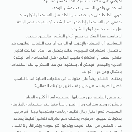
احرصي على ترطيب البشرة بعد التقشير مباشرة.
استخدمي واقي الشمس بعد تقشير الوجه.
جربي الخليط على جزء صغير من الجلد قبل الاستخدام لأول مرة.
توقفي عن الاستخدام إذا ظهر احمرار شديد أو شعرت بعدم الراحة.
هل يناسب جميع أنواع البشرة؟
لا يناسب هذا السكراب جميع أنواع البشرة، فالبشرة شديدة
الحساسية أو المصابة بالإكزيما أو الوردية أو حب الشباب الملتهب قد
لا تتحمل المقشرات الحبيبية، لذلك يفضل في هذه الحالات اختيار
مقشر ألطف أو استشارة طبيب الجلدية قبل استخدامه. أما البشرة
العادية والجسم، فيمكن أن يستفيدا من هذا السكراب عند استخدامه
باعتدال ومن دون إفراط.
يمكنك الاطلاع ايضاً على مكونات في منتجات العناية قد لا تناسب
فصل الصيف .. هل حان وقت تغيير روتينك الجمالي؟
قد تخفي الطبيعة بين مكوناتها البسيطة أسراراً كثيرة للعناية
بالبشرة، ويعد سكراب رمال البحر واحداً منها عند استخدامه بالطريقة
الصحيحة. فمع اختيار رمال نظيفة وناعمة وتعقيمها جيداً، ثم مزجها
بمكونات طبيعية مرطبة، يمكنك منح بشرتك تقشيراً لطيفاً يساعد
على التخلص من الجلد الميت ويتركها أكثر نعومة وإشراقاً. ولا تنسي