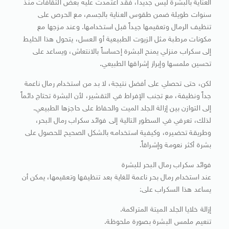
العناية بالبشرة ليس جديداً، فقد اعتمدت عليه بعض الثقافات منذ
سنوات طويلة ضمن طقوس العناية بالجسم، مع الحرص على
تنظيف الرمال وتعقيمها جيداً قبل استخدامها. وعند مزجها مع
مكونات مرطبة مثل الزيوت الطبيعية أو العسل، يتحول هذا الخليط
إلى سكراب منزلي يمنح البشرة إحساساً بالانتعاش، ويساعد على
تحسين ملمسها وإبراز إشراقها الطبيعي.
لكن، حتى تحصلي على أفضل نتيجة، لا بد من استخدام رمال ناعمة
جداً ونظيفة، مع تجنب الإفراط في التقشير، لأن البشرة تحتاج دائماً
إلى التوازن بين إزالة الجلد الميت والحفاظ على حاجزها الطبيعي.
لذلك، تعرفي في السطور التالية إلى فوائد سكراب رمال البحر،
وطريقة تحضيره، وكيفية استخدامه بالشكل الصحيح للحصول على
بشرة أكثر نعومة وإشراقاً.
فوائد سكراب رمال البحر للبشرة
عند استخدام رمال بحر ناعمة للغاية بعد تنظيفها وتعقيمها، يمكن أن
يساعد هذا السكراب على:
إزالة خلايا الجلد الميتة المتراكمة.
تنعيم ملمس البشرة بصورة ملحوظة.