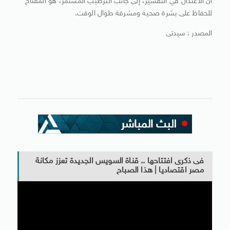
أن الاعتدال في التقشير، إلى جانب الترطيب المستمر، هو المفتاح
للحفاظ على بشرة صحية ومشرقة طوال الوقت.
المصدر : سيدتى
فى ذكرى افتتاحها .. قناة السويس الجديدة تعزز مكانة
مصر اقتصاديا | هذا الصباح