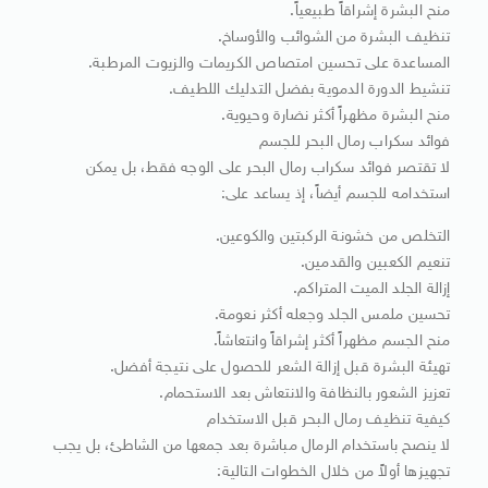
منح البشرة إشراقاً طبيعياً.
تنظيف البشرة من الشوائب والأوساخ.
المساعدة على تحسين امتصاص الكريمات والزيوت المرطبة.
تنشيط الدورة الدموية بفضل التدليك اللطيف.
منح البشرة مظهراً أكثر نضارة وحيوية.
فوائد سكراب رمال البحر للجسم
لا تقتصر فوائد سكراب رمال البحر على الوجه فقط، بل يمكن
استخدامه للجسم أيضاً، إذ يساعد على:
التخلص من خشونة الركبتين والكوعين.
تنعيم الكعبين والقدمين.
إزالة الجلد الميت المتراكم.
تحسين ملمس الجلد وجعله أكثر نعومة.
منح الجسم مظهراً أكثر إشراقاً وانتعاشاً.
تهيئة البشرة قبل إزالة الشعر للحصول على نتيجة أفضل.
تعزيز الشعور بالنظافة والانتعاش بعد الاستحمام.
كيفية تنظيف رمال البحر قبل الاستخدام
لا ينصح باستخدام الرمال مباشرة بعد جمعها من الشاطئ، بل يجب
تجهيزها أولاً من خلال الخطوات التالية: