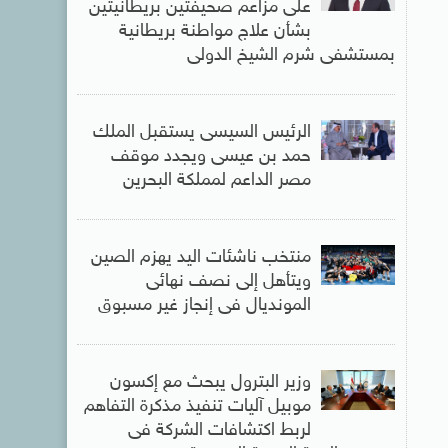
على مزاعم صحيفتين بريطانيتين
بشأن علاج مواطنة بريطانية
بمستشفى شرم الشيخ الدولى
الرئيس السيسى يستقبل الملك
حمد بن عيسى ويجدد موقف
مصر الداعم لمملكة البحرين
منتخب ناشئات اليد يهزم الصين
ويتأهل إلى نصف نهائى
المونديال فى إنجاز غير مسبوق
وزير البترول يبحث مع إكسون
موبيل آليات تنفيذ مذكرة التفاهم
لربط اكتشافات الشركة فى