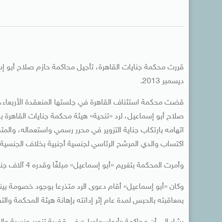
ديسمبر 2013.
قضت محكمة استئناف القاهرة في جلستها المنعقدة الأربعاء، 
صلاح أبو إسماعيل، لرد «تنحية» هيئة محكمة جنايات القاهرة
اتهامه بارتكاب جناية التزوير في محرر رسمي واستعماله، والمتم
اكتساب والدي المرشح الرئاسي لجنسية أجنبية بخلاف الجنسية 
وأمرت المحكمة بتغريم «أبو إسماعيل» مبلغًا وقدره 4 آلاف جنيه.
وكان «أبو إسماعيل» أقام دعوى الرد متذرعا بوجود خصومة بينه
بمعاقبته بالحبس لمدة عام إثر إدانته بإهانة هيئة المحكمة والت