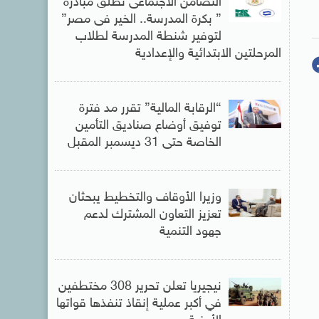
التضامن الاجتماعى تطلق مبادرة
” بكرة المدرسة.. الخير فى مصر”
لتوفير شنطة المدرسة لطلاب
المرحلتين الابتدائية والإعدادية
“الرقابة المالية” تقرر مد فترة
توفيق أوضاع صناديق التأمين
الخاصة حتى 31 ديسمبر المقبل
وزيرا الأوقاف والتخطيط يبحثان
تعزيز التعاون المشترك لدعم
جهود التنمية
نيجيريا تعلن تحرير 308 مختطفين
في أكبر عملية إنقاذ تنفذها قواتها