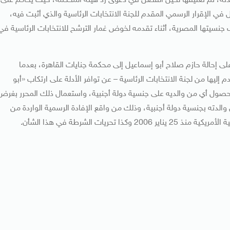
دته، تم تعليقها لحين الفصل في دعوى رد هيئة المحكمة، حيث يحاكم على
 في الإقرار الرسمي المقدم للجنة الانتخابات الرئاسية والذي أثبت فيه،
جنسيتها المصرية، أثناء تقدمه لخوض غمار الترشح للانتخابات الرئاسية في
ى إحالة حازم صلاح أبو إسماعيل إلى محكمة جنايات القاهرة، بعدما
ليها من لجنة الانتخابات الرئاسية – عن توافر الأدلة على ارتكاب «أبو
م حصول أي من والديه على جنسية دولة أجنبية، واستعمال ذلك المحرر بغرض
الدته بجنسية دولة أجنبية، وذلك من واقع الإفادة الرسمية الواردة من
ريات الشرطة في هذا الشأن.