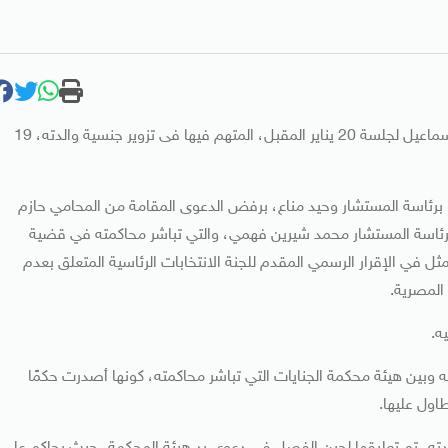
قررت محكمة جنايات القاهرة، تأجيل محاكمة حازم صلاح أبو إسماعيل لجلسة 20 يناير المقبل، المتهم فيها فى تزوير جنسية والدته، 19
برئاسة المستشار وحيد مناع، برفض الدعوى المقامة من المحامي حازم
 برئاسة المستشار محمد شيرين فهمي، والتي تباشر محاكمته في قضية
ثل في الإقرار الرسمي المقدم للجنة الانتخابات الرئاسية المتعلق بعدم
المصرية.
 وبين هيئة محكمة الجنايات التي تباشر محاكمته، كونها أصدرت حكمًا
طاول عليها.