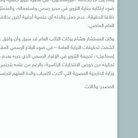
يشار إلى أن محاكمة «أبوإسماعيل» في قضية تزوير جنسية وال
ضوء ارتكابه جناية التزوير في محرر رسمي واستعماله، والمتمثل
خلافا للحقيقة، عدم حمل والدته أي جنسية أجنبية أخرى بخلاف 
العام الماضي.
وكان المستشار هشام بركات النائب العام قد سبق وأن وافق عل
كشفت تحقيقات النيابة العامة – في ضوء البلاغ الرسمي المقدم إ
إسماعيل»، لجريمة التزوير في الإقرار الرسمي الذي حرره بعد
تمكينه من خوض الانتخابات الرئاسية، بالرغم من علمه بتجنس و
وزارة الخارجية المصرية التي أكدت اكتساب والدة المتهم للجنسية الأمريكية منذ 25 يناير 2006 وكذا تح
المصدر: وكالات