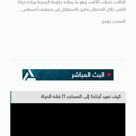
الحالات تخطت الألف، وهو ما ربطته حكومة المدينة بزيادة حركة
الناس خلال الاحتفال بذكرى الاستقلال في منتصف أغسطس .
المصدر: رويترز
كيف نعيد أبناءنا إلى المساجد؟| فقه الحياة