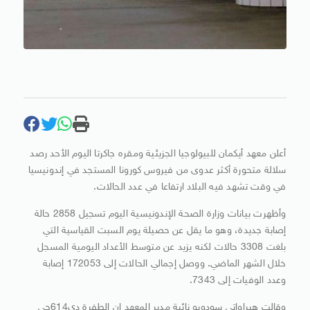
أعلن معهد أيكمان للبيولوجيا الجزيئية ومقره جاكرتا اليوم الأحد رصد
سلالة متحورة أكثر عدوى من فيروس كورونا المستجد في إندونيسيا
في وقت تشهد فيه البلاد ارتفاعا في عدد الحالات.
وأظهرت بيانات وزارة الصحة الإندونيسية اليوم تسجيل 2858 حالة
إصابة جديدة، وهو ما يقل عن حصيلة يوم السبت القياسية التي
بلغت 3308 حالات لكنه يزيد عن متوسط الأعداد اليومية المسجل
خلال الشهر الماضي. ووصل إجمالي الحالات إلى 172053 إصابة
وعدد الوفيات إلى 7343.
وقالت هيراواتي سودويو نائبة مدير المعهد إن الطفرة دي614جي