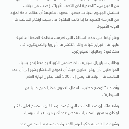
من الفيروس، ”المعدية لكن الأخف تأثيرا“، وُجدت في بيانات
تسلسل الجينوم بعينات جمعها المعهد، مضيفة أن هناك حاجة لمزيد
من الدراسة لتحديد ما إذا كانت الطفرة هي سبب ارتفاع الحالات في
الآونة الأخيرة.
وعُثر أيضا على هذه السلالة، التي تعرفت منظمة الصحة العالمية
عليها في فبراير شباط والتي تنتشر في أوروبا والأمريكتين، في
سنغافورة وماليزيا المجاورتين.
وطالب سياريزال سياريف، اختصاصي الأوبئة بجامعة إندونيسيا،
المواطنين بأن يبقوا حذرين حيث أن نموذج الانتشار يشير إلى أن عدد
الحالات في البلاد قد يصل إلى 500 ألف بحلول نهاية العام.
وأضاف ”الوضع خطير… انتقال العدوى محليا خارج حاليا عن
السيطرة“.
وتابع قائلا إن عدد الحالات التي تُرصد يوميا كان سيصبح أعلى بكثير
لو كان بمقدور المختبرات فحص عدد أكبر من العينات يوميا.
وشهدت العاصمة جاكرتا يوم الأحد زيادة يومية قياسية في عدد