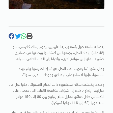
بعصابة ملتفة حول رأسه ويديه العاريتين، يقوم يملك كلارنس تشوا
(42 عاما) بإنقاذ النحل، يجمعها من أعشاشها ويضعها في ​صناديق
خشبية لنقلها إلى مواقع أخرى، وأحيانا إلى الفناء ‌الخلفي لمنزله.
وقال تشوا “ما يعجبني في النحل هو أن إذا احترمتها ولم تهدد
سلامتها، فإنها لا تمانع على الإطلاق وجودك بالقرب منها”.
وعندما يكتشف سكان سنغافورة ذات ​المناخ الاستوائي خلايا نحل في
منازلهم، يلجأون عادة إلى ​شركات مكافحة الآفات التي تقضي على
الأعشاش خلال دقائق مقابل ⁠مبلغ يتراوح بين 80 إلى 150 دولارا
سنغافوريا (62 إلى 116 ​دولارا أمريكيا).