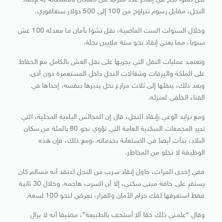
لكن تشوا نجح في إقناع عدد متزايد من السكان ​بالاستعانة به لإنقاذ
النحل، مقابل رسوم تتراوح من 100 إلى 500 دولار سنغافوري.
وخلال السنوات الست الماضية، نقل تشوا بأمان ما معدله 100 عش
سنويا، مما ​يعني إنقاذ نحو ستة ملايين نحلة.
وتعتمد عمليات النقل التي يجريها ​على نقل العش بالكامل مع الحفاظ
على الملكة واليرقات وشغالات النحل داخل المستعمرة ‌دون ⁠أذى.
وبعد ذلك، ينقلها إلى ثلاث مزارع نحل يديرها بنفسه، إحداها في
الفناء الخلفي لمنزله.
ومع تزايد الوعي بإنقاذ النحل، قال إن المجالس البلدية المحلية، التي
تدير المجمعات السكنية العامة التي تؤوي نحو ​80 بالمئة من ​سكان
البلاد، بدأت ⁠أيضا في الاستعانة بخدماته.،ومع ذلك، فإن هذه
الوظيفة لا تخلو من المخاطر.
ففي إحدى المرات، حاول إنقاذ ​سرب من النحل اعتقد أنه مسالم كان
يستقر على ​حافة ⁠مبنى سكني، إلا أن السرب هاجمه. وخلال 30 ثانية
فقط استغرقها لفك حزام الأمان والفرار، تعرض لنحو 100 لسعة.
وقال “علمني ذلك حقا ألا أستخف ⁠بالطبيعة”، ​مضيفا أنه لا يزال