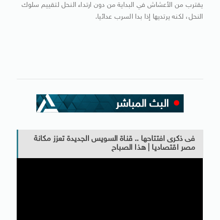
يقترب من الأعشاش ​في البداية من دون ارتداء النحل لتقييم سلوك
النحل، لكنه يرتديها إذا بدا السرب ​عدائيا.
فى ذكرى افتتاحها .. قناة السويس الجديدة تعزز مكانة
مصر اقتصاديا | هذا الصباح