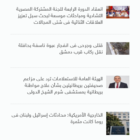
انعقاد الدورة الرابعة للجنة المشتركة المصرية
التشادية ومباحثات موسعة لبحث سبل تعزيز
العلاقات الثنائية فى شتى المجالات
قتلى وجرحى فى انفجار عبوة ناسفة بحافلة
نقل ركاب قرب دمشق
الهيئة العامة للاستعلامات ترد على مزاعم
صحيفتين بريطانيتين بشأن علاج مواطنة
بريطانية بمستشفى شرم الشيخ الدولى
الخارجية الأمريكية: محادثات إسرائيل ولبنان فى
روما كانت مثمرة