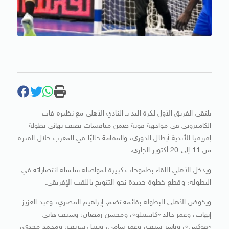
يلتقي الفريق الأول لكرة اليد بـ النادي الأهلي مع نظيره فاب
الكاميروني في مواجهة قوية ضمن منافسات نصف نهائي بطولة
إفريقيا للأندية أبطال الدوري، والمقامة حاليًا في المغرب خلال الفترة
من 11 إلى 20 أكتوبر الجاري.
ويدخل الأهلي اللقاء بطموحات كبيرة لمواصلة سلسلة انتصاراته في
البطولة، وقطع خطوة جديدة نحو التتويج باللقب الإفريقي.
ويخوض الأهلي البطولة بقائمة تضم: إبراهيم المصري، وعبد العزيز
إيهاب، وعمر خالد «كاستيلو»، ومحسن رمضان، وسيف هاني
«فوكس»، وياسر سيف، وعمر سامي، ونبيل شريف، ومحمد مجدي،