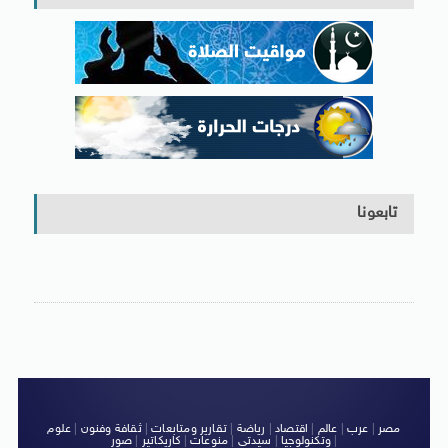
تابعونا
مصر
|
عرب
|
عالم
|
اقتصاد
|
رياضة
|
تقارير ومتابعات
|
ثقافة وفنون
|
علوم
|
وتكنولوجيا
|
سيدتى
|
منوعات
|
كاريكاتير
|
صور