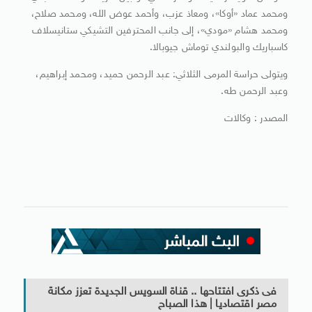
ومحمد عماد «أوكا»، ومعاذ عزب، وأحمد عوض الله، ومحمد صلاح،
ومحمد هشام «مودي»، إلى جانب المحترفين التشيكي ستانيسلاف
كاسباريك والبولندي توماش جيوبالا.
ويتولى حراسة المرمى الثلاثي: عبد الرحمن حميد، ومحمد إبراهيم،
وعبد الرحمن طه.
المصدر : وكالات
فى ذكرى افتتاحها .. قناة السويس الجديدة تعزز مكانة
مصر اقتصاديا | هذا الصباح