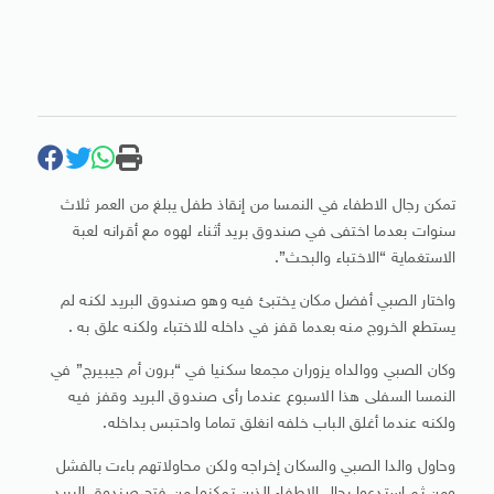
تمكن رجال الاطفاء في النمسا من إنقاذ طفل يبلغ من العمر ثلاث
سنوات بعدما اختفى في صندوق بريد أثناء لهوه مع أقرانه لعبة
الاستغماية “الاختباء والبحث”.
واختار الصبي أفضل مكان يختبئ فيه وهو صندوق البريد لكنه لم
يستطع الخروج منه بعدما قفز في داخله للاختباء ولكنه علق به .
وكان الصبي ووالداه يزوران مجمعا سكنيا في “برون أم جيبيرج” في
النمسا السفلى هذا الاسبوع عندما رأى صندوق البريد وقفز فيه
ولكنه عندما أغلق الباب خلفه انغلق تماما واحتبس بداخله.
وحاول والدا الصبي والسكان إخراجه ولكن محاولاتهم باءت بالفشل