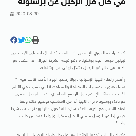
في حال قرر الرحيل عن برشلونة
2020-08-30
أكدت رابطة الدوري الإسباني لكرة القدم (لا ليجا)، أنه على الأرجنتيني
ليونيل ميسي نجم برشلونة، دفع قيمة الشرط الجزائي في عقده مع
ناديه، في حال قرر الرحيل بشكل نهائي عن برشلونة.
وأصدر رابطة الليجا الإسبانية، بيانا رسميا اليوم الأحد، قالت فيه، ”
فيما يتعلق بالتفسيرات المختلفة والمتناقضة التي نشرت في الأيام
الأخيرة بوسائل الإعلام حول الوضع التعاقدي للاعب ليونيل ميسي
مع نادي برشلونة، ترى الليجا أنه من المناسب توضيح ذلك وفقا
لعقد اللاعب مع ناديه.. العقد ساري المفعول حاليا ويحتوي على شرط
جزائي إذا قرر ليونيل ميسي الرحيل مبكرا، وإنهاء العقد من جانب
واحد”.
وأضاف البيان، “وفقا للوائح المعمول بها، واتباع الإجراءات اللازمة