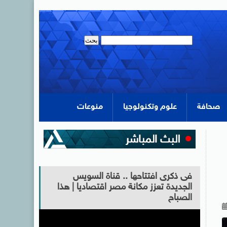
صحافة
علوم وتكنولوجيا
منوعات
فى ذكرى افتتاحها .. قناة السويس
الجديدة تعزز مكانة مصر اقتصاديا | هذا
الصباح