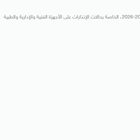
مع تطبيق المادة 54 من لائحة مسابقة دوري nile لموسم 2025-2026، الخاصة بحالات الإنذارات على الأجهزة الفنية والإدارية والطبية