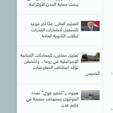
يبحث حماية المدن الأوكرانية
التعليم العالى: غدًا آخر موعد
للتسجيل لاختبارات القدرات
لطلاب الثانوية العامة
يه؛
تعليق مفاجىء للمحادثات اللبنانية
الإسرائيلية في روما .. واشنطن
تؤكد استئناف المفاوضات
يه وذلك
الخميس
هجوم بـ”تفجير قوي” نفذه
الحوثيون يستهدف سفينة في
خليج عدن
ب