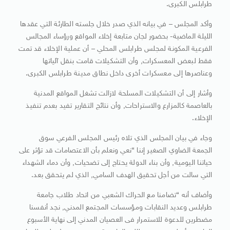
طرابلس الكبرى.
وأكد المجلس – في بيانه الذي صدر خلال جلسته الطارئة التي عقدها
الليلة الماضية- بحضور لجان متابعة إخلاء المواقع ورؤساء المجالس
الفرعية المكونة لمجلس طرابلس المحلي – أن عملية الإخلاء قد تمت
فقط لبعض المعسكرات, وأن التشكيلات قامت بنقل آلياتها
وعناصرها إلى معسكرات أخرى داخل نطاق مدينة طرابلس الكبرى.
وأشار إلى أن التشكيلات المسلحة لازالت تشغل المواقع المدنية
بالعاصمة كالمزارع والاستراحات, وأن نتائج التقارير تفيد بعدم تنفيذ
الإخلاء.
وجاء في بيان المجلس الذي تلاه رئيس المجلس الفرعي سوق
الجمعة الضاوي الصغير إننا “نعي ونعلم بأن الاعتصامات قد تؤثر على
حياتنا اليومية, وأن بناء الدولة يحتاج إلى تضحيات, وأن دماء الشهداء
التي سالت من أجل تحقيق الهدف السامي, الذي لم يتحقق بعد.
وأضاف أنه “تضامنا مع الحراك الشعبي من اتحاد طلاب جامعة
طرابلس وعديد النقابات ومؤسسات المجتمع المدني, نجد أنفسنا
مضطرين للدعوة للاستمرار فى العصيان المدني إلى نهاية الأسبوع