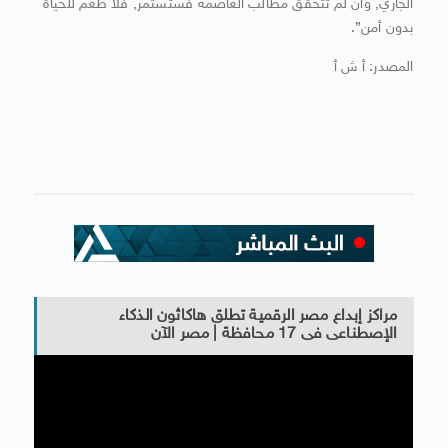
الجاري, وأن لم تتحقق مطالب العاصمة فستستمر, فلا طعم للحياة
بدون أمن”.
المصدر: أ ش أ
مراكز إبداع مصر الرقمية تطلق هاكاثون الذكاء
الإصطناعى فى 17 محافظة | مصر الآن