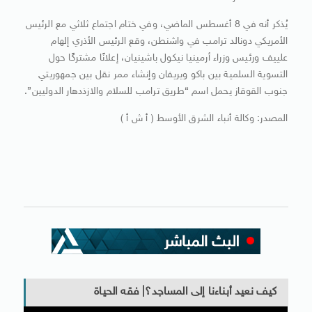
يُذكر أنه في 8 أغسطس الماضي، وفي ختام اجتماع ثلاثي مع الرئيس
الأمريكي دونالد ترامب في واشنطن، وقع الرئيس الأذري إلهام
علييف ورئيس وزراء أرمينيا نيكول باشينيان، إعلانًا مشتركًا حول
التسوية السلمية بين باكو ويريفان وإنشاء ممر نقل بين جمهوريتي
جنوب القوقاز يحمل اسم “طريق ترامب للسلام والازذدهار الدوليين”.
المصدر: وكالة أنباء الشرق الأوسط ( أ ش أ )
كيف نعيد أبناءنا إلى المساجد؟| فقه الحياة