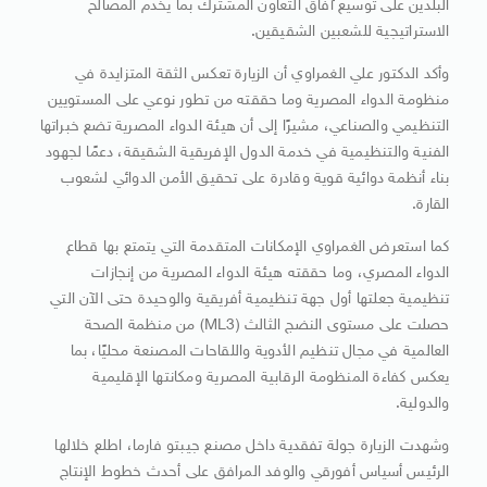
البلدين على توسيع آفاق التعاون المشترك بما يخدم المصالح
الاستراتيجية للشعبين الشقيقين.
وأكد الدكتور علي الغمراوي أن الزيارة تعكس الثقة المتزايدة في
منظومة الدواء المصرية وما حققته من تطور نوعي على المستويين
التنظيمي والصناعي، مشيرًا إلى أن هيئة الدواء المصرية تضع خبراتها
الفنية والتنظيمية في خدمة الدول الإفريقية الشقيقة، دعمًا لجهود
بناء أنظمة دوائية قوية وقادرة على تحقيق الأمن الدوائي لشعوب
القارة.
كما استعرض الغمراوي الإمكانات المتقدمة التي يتمتع بها قطاع
الدواء المصري، وما حققته هيئة الدواء المصرية من إنجازات
تنظيمية جعلتها أول جهة تنظيمية أفريقية والوحيدة حتى الآن التي
حصلت على مستوى النضج الثالث (ML3) من منظمة الصحة
العالمية في مجال تنظيم الأدوية واللقاحات المصنعة محليًا، بما
يعكس كفاءة المنظومة الرقابية المصرية ومكانتها الإقليمية
والدولية.
وشهدت الزيارة جولة تفقدية داخل مصنع جيبتو فارما، اطلع خلالها
الرئيس أسياس أفورقي والوفد المرافق على أحدث خطوط الإنتاج