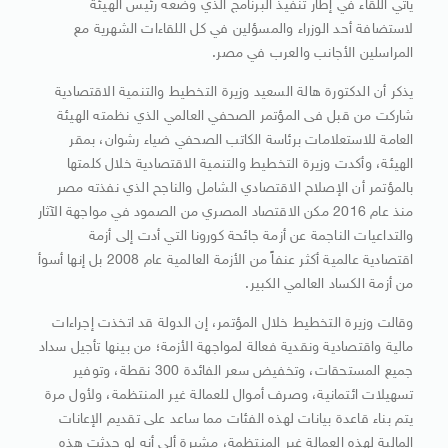
يأتي اللقاء في إطار تنفيذ البرنامج الذي وضعه رئيس الهيئة
لاستضافة أحد الوزراء والمسؤلين في كل اللقاءات الشهرية مع
المراسلين الأجانب والعرب في مصر.
يذكر أن الدكتورة هالة السعيد وزيرة التخطيط والتنمية الاقتصادية
شاركت من قبل فى المؤتمر الصحفي العالمي الذي نظمته الهيئة
العامة للاستعلامات برئاسة الكاتب الصحفي ضياء رشوان، بمقر
الهيئة، وأكدت وزيرة التخطيط والتنمية الاقتصادية خلال كلمتها
بالمؤتمر أن الإصلاح الاقتصادي الشامل والناجح الذي نفذته مصر
منذ عام 2016 مكن الاقتصاد المصري من الصمود في مواجهة الآثار
والتداعيات الناجمة عن أزمة جائحة كورونا التي أدت إلى أزمة
اقتصادية عالمية أكثر عنفاً من الأزمة العالمية عام 2008 بل إنها أسوأ
من أزمة الكساد العالمي الكبير.
وقالت وزيرة التخطيط خلال المؤتمر، إن الدولة قد اتخذت إجراءات
مالية واقتصادية ونقدية فعالة لمواجهة الأزمة؛ من بينها تأجيل سداد
جميع المستحقات، وتخفيض سعر الفائدة 300 نقطة، وتوفير
تسهيلات ائتمانية، وصرف أموال للعمالة غير المنتظمة، ولأول مرة
يتم بناء قاعدة بيانات لهذه الفئات مما ساعد على تقديم الإعانات
المالية لهذه العمالة غير المنتظمة، مشيرة ألى أنه لو حدثت هذه