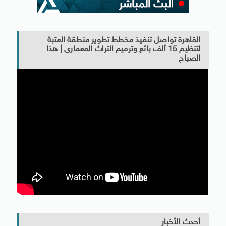
القاهرة تواصل تنفيذ مخطط تطوير منطقة العتبة
لتنظيم 15 ألف بائع وترميم التراث المعمارى | هذا
الصباح
أحدث الأخبار