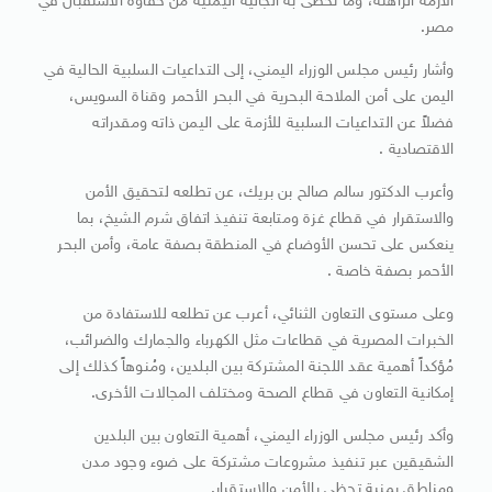
الأزمة الراهنة، وما تحظى به الجالية اليمنية من حفاوة الاستقبال في
مصر.
وأشار رئيس مجلس الوزراء اليمني، إلى التداعيات السلبية الحالية في
اليمن على أمن الملاحة البحرية في البحر الأحمر وقناة السويس،
فضلاً عن التداعيات السلبية للأزمة على اليمن ذاته ومقدراته
الاقتصادية .
وأعرب الدكتور سالم صالح بن بريك، عن تطلعه لتحقيق الأمن
والاستقرار في قطاع غزة ومتابعة تنفيذ اتفاق شرم الشيخ، بما
ينعكس على تحسن الأوضاع في المنطقة بصفة عامة، وأمن البحر
الأحمر بصفة خاصة .
وعلى مستوى التعاون الثنائي، أعرب عن تطلعه للاستفادة من
الخبرات المصرية في قطاعات مثل الكهرباء والجمارك والضرائب،
مُؤكداً أهمية عقد اللجنة المشتركة بين البلدين، ومُنوهاً كذلك إلى
إمكانية التعاون في قطاع الصحة ومختلف المجالات الأخرى.
وأكد رئيس مجلس الوزراء اليمني، أهمية التعاون بين البلدين
الشقيقين عبر تنفيذ مشروعات مشتركة على ضوء وجود مدن
ومناطق يمنية تحظى بالأمن والاستقرار.