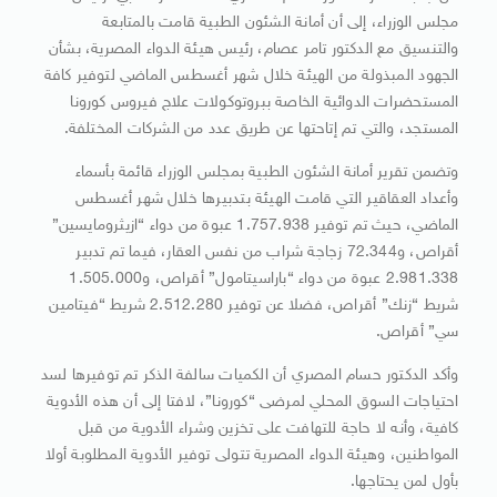
مجلس الوزراء، إلى أن أمانة الشئون الطبية قامت بالمتابعة
والتنسيق مع الدكتور تامر عصام، رئيس هيئة الدواء المصرية، بشأن
الجهود المبذولة من الهيئة خلال شهر أغسطس الماضي لتوفير كافة
المستحضرات الدوائية الخاصة ببروتوكولات علاج فيروس كورونا
المستجد، والتي تم إتاحتها عن طريق عدد من الشركات المختلفة.
وتضمن تقرير أمانة الشئون الطبية بمجلس الوزراء قائمة بأسماء
وأعداد العقاقير التي قامت الهيئة بتدبيرها خلال شهر أغسطس
الماضي، حيث تم توفير 1.757.938 عبوة من دواء “ازيثرومايسين”
أقراص، و72.344 زجاجة شراب من نفس العقار، فيما تم تدبير
2.981.338 عبوة من دواء “باراسيتامول” أقراص، و1.505.000
شريط “زنك” أقراص، فضلا عن توفير 2.512.280 شريط “فيتامين
سي” أقراص.
وأكد الدكتور حسام المصري أن الكميات سالفة الذكر تم توفيرها لسد
احتياجات السوق المحلي لمرضى “كورونا”، لافتا إلى أن هذه الأدوية
كافية، وأنه لا حاجة للتهافت على تخزين وشراء الأدوية من قبل
المواطنين، وهيئة الدواء المصرية تتولى توفير الأدوية المطلوبة أولا
بأول لمن يحتاجها.