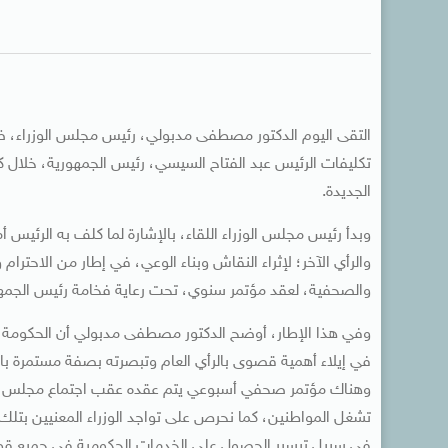
التقى اليوم الدكتور مصطفى مدبولي، رئيس مجلس الوزراء، ضيا
تكليفات الرئيس عبد الفتاح السيسي، رئيس الجمهورية، خلال كلم
الجديدة.
وبدأ رئيس مجلس الوزراء اللقاء، بالإشارة لما كلف به الرئيس
والرأي الآخر؛ لإثراء النقاش وبناء الوعي، في إطار من الاحترام و
والصحفية، لعقد مؤتمر سنوي، تحت رعاية فخامة رئيس الجمهور
وفي هذا الإطار، أوضح الدكتور مصطفى مدبولي أن الحكومة ت
في إيلاء أهمية قصوى بالرأي العام وتبصرته بصفة مستمرة ب
وهناك مؤتمر صحفي أسبوعي يتم عقده عقب اجتماع مجلس الوزرا
تشغل المواطنين، كما نحرص على تواجد الوزراء المعنيين بتلك ا
في سبيل تيسير الحصول على الخدمات الحكومية في جميع قطاع