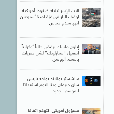
البث الإسرائيلية: ضغوط أمريكية
لوقف النار فى غزة لمدة أسبوعين
لنزع سلاح حماس
إيلون ماسك يرفض طلباً أوكرانياً
لتفعيل “ستارلينك” لشن ضربات
بالعمق الروسي
مانشستر يونايتد يواجه باريس
سان جيرمان وديًا اليوم استعدادًا
للموسم الجديد
مسؤول أمريكى: نتوقع اتفاقا