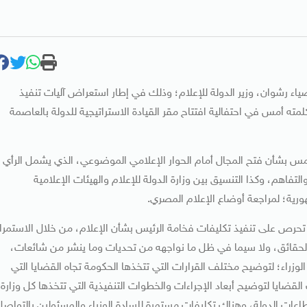
ء رشوان، وزير الدولة للإعلام؛ وذلك في إطار استعراض آليات تنفيذ
ته أمس في احتفالية افتتاح مقر القيادة الاستراتيجية للدولة بالعاصمة
 أمس بشأن فتح المجال أمام الحوار الإعلامي الموضوعي، الذي يشمل الرأي
التفاهم، وكذا التنسيق بين وزارة الدولة للإعلام والهيئات الإعلامية
ية؛ لمراجعة أوضاع الإعلام المصري.
حرص على تنفيذ تكليفات فخامة الرئيس بشأن الإعلام، من خلال الاستمرار
الحقائق، ولا سيما في ظل ما نواجهه من تحديات وما ينشر من شائعات،
ء؛ لتوضيح مختلف القرارات التي تتخذها الحكومة تجاه القضايا التي
لقضايا لتوضيح أبعاد الإجراءات والخطوات التنفيذية التي تتخذها كل وزارة
ات الدولة، وهناك تكليفات مستمرة للسادة الوزراء والمسئولين بالتواصل