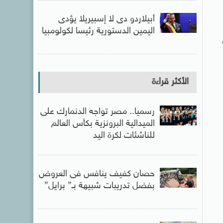
أبيلاردو دى لا إسبيريلا يؤدى
اليمين الدستورية رئيسا لكولومبيا
الأكثر قراءة
رسميا.. مصر تواجه الدنمارك على
الميدالية البرونزية بكأس العالم
للناشئات لكرة اليد
حصان كفيف ينافس فى العروض
بفضل تدريبات شبيهة بـ” برايل”