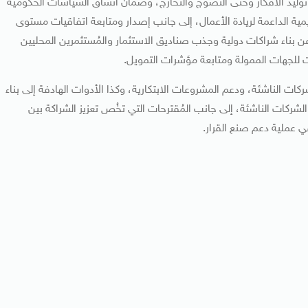
وليد الأفكار وحتى النضوج والتخارج، وضمان اتساق السياسات الحكومية
يمية الداعمة لريادة الأعمال، إلى جانب إصدار ومتابعة اتفاقيات مستوى
ناء شراكات دولية وجذب صناديق الاستثمار والمُستثمرين المحليين
ات للجهات الممولة ومتابعة مؤشرات التمويل.
ت الناشئة، ودعم المشروعات الابتكارية، وكذا الأدوات الهادفة إلى بناء
لشركات الناشئة، إلى جانب المُقترحات التي تخُص تعزيز الشراكة بين
ي عملية دعم صنع القرار.