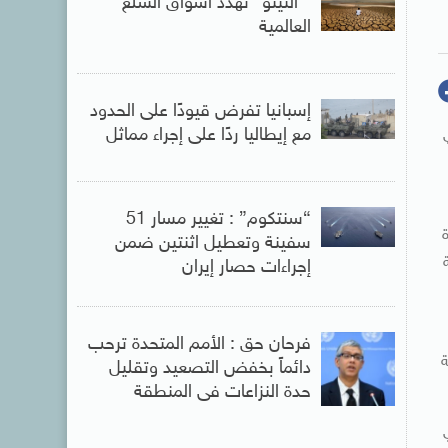
” النينو” تهدد أسواق السلع
العالمية
إسبانيا تفرض قيودًا على الحدود
مع إيطاليا ردًا على إجراء مماثل
“سنتكوم” : تغيير مسار 51
سفينة وتعطيل اثنتين ضمن
إجراءات حصار إيران
فرحان حق : الأمم المتحدة ترحب
ة
دائماً بخفض التصعيد وتقليل
حدة النزاعات فى المنطقة
ي