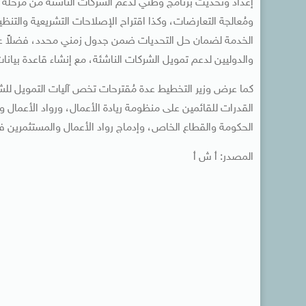
إعداد وتحديث برنامج وطني لدعم الشركات الناشئة من مرحلة ت
ومُعالجة التعارضات، وكذا اقتراح الإصلاحات التشريعية والتنظ
الخدمة لضمان حل التحديات ضمن جدول زمني محدد، فضلاً عن ب
والدوليين لدعم تمويل الشركات الناشئة، مع إنشاء قاعدة بيان
كما عرض وزير التخطيط عدة مُقترحات تخص آليات التمويل للشركا
القدرات للقائمين على منظومة ريادة الأعمال، ورواد الأعمال وا
الحكومة والقطاع الخاص، وإدماج رواد الأعمال والمستثمرين ف
المصدر: أ ش أ