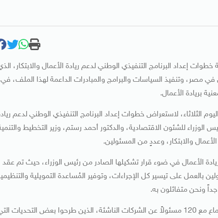
وات إعداد البرنامج التنفيذي الوطني لدعم ريادة الأعمال والابتكار، الذي
 في مصر، وتنفيذ السياسات والبرامج والمبادرات الداعمة لهذا الملف، في
ية بريادة الأعمال.
وم الثلاثاء، لاستعراض خطوات إعداد البرنامج التنفيذي الوطني لدعم ريادة
 الوزراء للشئون الاقتصادية، والدكتور أحمد رستم، وزير التخطيط والتنمية
أعمال والابتكار، وعددٍ من المسئولين.
ريادة الأعمال في ضوء قرار تشكيلها الصادر من رئيس الوزراء، حيث تم عقد
ين بالعمل على تيسير كل الإجراءات، وتوفير المُساعدة التمويلية والتنظيمي
اً ونحن متفائلون به.
وأضاف نائب رئيس الوزراء للشئون الاقتصادية أنه تم عقد اجتماع مع 120 مسئولاً عن الشركات الناشئة، الذين طرحوا بعض التحديات الت