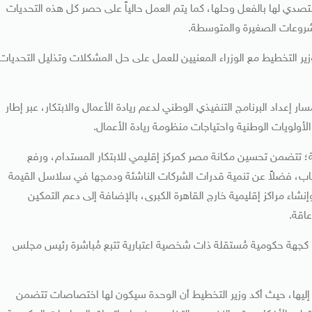
دي لها بالفعل وحلها، كما يتم العمل حالياً على حصر كل هذه التحديات
شروعات الصغيرة والمتوسطة.
زير التخطيط مع الوزراء المعنيين للعمل على حل المشكلات وتذليل التحديات
 إعداد البرنامج التنفيذي الوطني لدعم ريادة الأعمال والابتكار، عبر إطار
أولويات الوطنية واحتياجات منظومة ريادة الأعمال.
؛ تتضمن تحسين مكانة مصر كمركز إقليمي للابتكار المستدام، ورفع
باب، فضلاً عن تنمية قدرات الشركات الناشئة ودمجها في سلاسل القيمة
إنشاء مراكز إقليمية خارج القاهرة الكبرى، بالإضافة إلى دعم التمكين
عاقة.
ر”، كجهة حكومية مُستقلة ذات شخصية اعتبارية تتبع مُباشرة رئيس مجلس
 إليها، حيث أكد وزير التخطيط أن الوحدة سيكون لها اختصاصات تتضمن