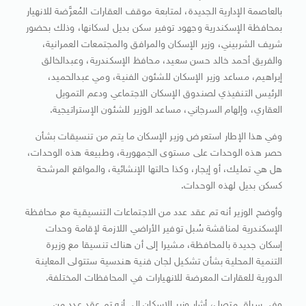
بالعاصمة الإدارية الجديدة، لمتابعة موقف العقارات المُعرَّضة للانهيار
بمحافظة الإسكندرية وجهود توفير سكن بديل لسكانها، وذلك بحضور
شريف الشربيني، وزير الإسكان والمرافق والمجتمعات العمرانية،
والفريق أحمد خالد حسن سعيد، محافظ الإسكندرية، وعبدالخالق
إبراهيم، مساعد وزير الإسكان للشئون الفنية، ومي عبدالحميد،
الرئيس التنفيذي لصندوق الإسكان الاجتماعي ودعم التمويل
العقاري، وإلهام السرجاني، مساعد الوزير للشئون الإستراتيجية.
وفي هذا الإطار استعرض وزير الإسكان ما يتم من تنسيقات بشأن
حصر هذه الوحدات على مستوى الجمهورية، وطبيعة هذه الوحدات،
هل هي تمليك، أو إيجار، وكذا حالتها الإنشائية، والمواقع المرشحة
كسكن بديل لهذه الوحدات.
وأوضح الوزير أنه تم عقد عدد من الاجتماعات التنسيقية مع محافظة
الإسكندرية لمناقشة سُبل توفير الأراضي اللازمة لإقامة وحدات
إسكان جديدة بالمحافظة، مشيرا إلى أن هناك تنسيقا مع وزيرة
التنمية المحلية بشأن تشكيل لجان فنية هندسية ستتولى المعاينة
الدورية للعقارات المعرضة للانهيارات في المحافظات المختلفة.
وفي سياق متصل، أشار وزير الإسكان إلى أنه تم عقد عدد من