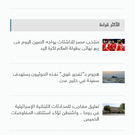
الأكثر قراءة
منتخب مصر للناشئات يواجه الصين اليوم فى
ربع نهائى بطولة العالم لكرة اليد
هجوم بـ”تفجير قوي” نفذه الحوثيون يستهدف
سفينة في خليج عدن
تعليق مفاجىء للمحادثات اللبنانية الإسرائيلية
في روما .. واشنطن تؤكد استئناف المفاوضات
الخميس