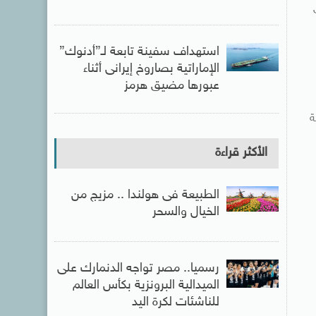
استهداف سفينة تابعة لـ”أدنوك”
الإماراتية بصاروخ إيرانى أثناء
عبورها مضيق هرمز
ة
الأكثر قراءة
الطبيعة فى هولندا .. مزيج من
الخيال والسحر
رسميا.. مصر تواجه الدنمارك على
الميدالية البرونزية بكأس العالم
للناشئات لكرة اليد