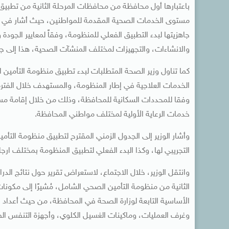
باعتبارها أول محافظة من محافظات المرحلة الثانية من تطبي
مستوى الخدمات الصحية المقدمة للمواطنين، حيث أشار في ه
جاهزيتها لبدء التطبيق الفعلي للمنظومة، وفقاً لمعايير الجودة 
والانشاءات، والتجهيزات لمختلف المنشآت الصحية، هذا إلى جا
كما تناول وزير الصحة المتطلبات لبدء تطبيق منظومة التأمي
الخدمات العلاجية في إطار المنظومة، والمستهدف خلال الفترة ال
وفقا للمحددات السكانية للمحافظة، وذلك من خلال إقامة مست
خدمات الرعاية الأولية لمختلف مواطني المحافظة.
وأشار الوزير إلى الجدول الزمني المقترح لتطبيق منظومة التأ
التجريبي لها، وكذا البدء الفعلي لتطبيق المنظومة بمختلف ارجا
وانتقل الوزير، خلال الاجتماع، لاستعراض تقرير حول نتائج ا
الثانية من منظومة التأمين الصحي الشامل، مُشيرًا إلى مكون
الأساسية التابعة لوزارة الصحة في المحافظة، من حيث أعداد المستشف
وغرف العمليات، وماكينات الغسيل الكلوي، وأجهزة التنفس ال