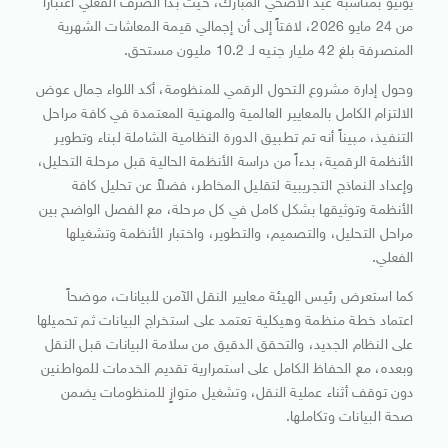
يونيو بمناسبة عيد الأضحي المبارك، حيث بدأ الصرف الفعلي اعتباراً
من 24 مايو 2026، لافتاً إلى أن إجمالي قيمة المعاشات الشهرية
المنصرفة بلغ 42 مليار جنيه لـ 10.2 مليون مستحق.
وحول إدارة مشروع التحول الرقمي للمنظومة، أكد اللواء جمال عوض
الالتزام الكامل بالمعايير العالمية والمهنية المعتمدة في كافة مراحل
التنفيذ، مبيناً أنه تم تطبيق الدورة النظامية الشاملة لبناء وتطوير
الأنظمة الرقمية، بدءاً من دراسة الأنظمة الحالية قبل مرحلة التحليل،
وإعداد النماذج التجريبية لتقليل المخاطر، فضلاً عن تحليل كافة
الأنظمة وتوثيقها بشكل كامل في كل مرحلة، مع الفصل الواضح بين
مراحل التحليل، والتصميم، والتطوير، واختبار الأنظمة وتشغيلها
الفعلي.
كما استعرض رئيس الهيئة معايير النقل الآمن للبيانات، موضحاً
اعتماد خطة منظمة وهيكلية تعتمد على استخراج البيانات ثم تحميلها
على النظام الجديد، والتحقق الدقيق من سلامة البيانات قبل النقل
وبعده، مع الحفاظ الكامل على استمرارية تقديم الخدمات للمواطنين
دون توقف أثناء عملية النقل، وتشغيل متوازٍ للمنظومات يضمن
صحة البيانات وتكاملها.