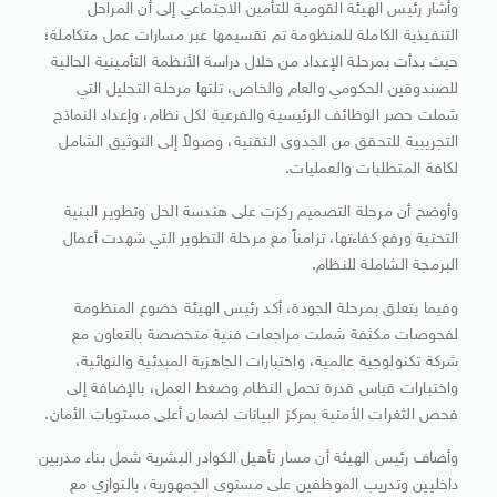
وأشار رئيس الهيئة القومية للتأمين الاجتماعي إلى أن المراحل
التنفيذية الكاملة للمنظومة تم تقسيمها عبر مسارات عمل متكاملة؛
حيث بدأت بمرحلة الإعداد من خلال دراسة الأنظمة التأمينية الحالية
للصندوقين الحكومي والعام والخاص، تلتها مرحلة التحليل التي
شملت حصر الوظائف الرئيسية والفرعية لكل نظام، وإعداد النماذج
التجريبية للتحقق من الجدوى التقنية، وصولاً إلى التوثيق الشامل
لكافة المتطلبات والعمليات.
وأوضح أن مرحلة التصميم ركزت على هندسة الحل وتطوير البنية
التحتية ورفع كفاءتها، تزامناً مع مرحلة التطوير التي شهدت أعمال
البرمجة الشاملة للنظام.
وفيما يتعلق بمرحلة الجودة، أكد رئيس الهيئة خضوع المنظومة
لفحوصات مكثفة شملت مراجعات فنية متخصصة بالتعاون مع
شركة تكنولوجية عالمية، واختبارات الجاهزية المبدئية والنهائية،
واختبارات قياس قدرة تحمل النظام وضغط العمل، بالإضافة إلى
فحص الثغرات الأمنية بمركز البيانات لضمان أعلى مستويات الأمان.
وأضاف رئيس الهيئة أن مسار تأهيل الكوادر البشرية شمل بناء مدربين
داخليين وتدريب الموظفين على مستوى الجمهورية، بالتوازي مع