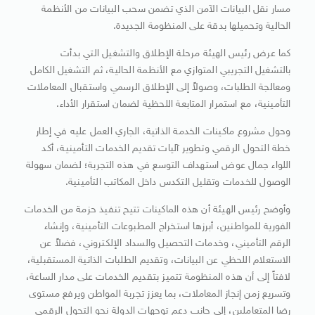
مسار نقل البيانات الآمن الذي تضمن سحب البيانات من الأنظمة
الحالية وتحميلها بدقة على المنظومة الجديدة.
كما عرض رئيس الهيئة مرحلة الإطلاق والتشغيل التي بدأت
بالتشغيل التجريبي المتوازي مع الأنظمة الحالية، ثم التشغيل الكامل
ومعالجة الطلبات، وصولاً إلى الإطلاق الرسمي واستقبال المعاملات
التأمينية، مع استمرار المتابعة اللحظية لضمان استقرار الأداء.
وحول مشروع ماكينات الخدمة الذاتية، الجاري العمل عليه في إطار
خطة التحول الرقمي وتطوير آليات تقديم الخدمات التأمينية، أكد
اللواء جمال عوض استهداف التوسع في هذه التجربة؛ لضمان سهولة
الوصول للخدمات وتقليل التكدس داخل المكاتب التأمينية.
وأوضح رئيس الهيئة أن هذه الماكينات تتيح تنفيذ حزمة من الخدمات
الفورية للمواطنين، أبرزها استخراج المطبوعات التأمينية، وإنشاء
الرقم التأميني، وخدمات التحصيل والسداد الإلكتروني، فضلاً عن
الاستعلام اللحظي عن البيانات، وتقديم الطلبات الذاتية المستقبلية،
لافتاً إلى أن هذه المنظومة تتميز بتقديم الخدمات على مدار الساعة،
وتسريع زمن إنجاز المعاملات، بما يعزز تجربة المواطن ويرفع مستوى
رضا المتعاملين، إلى جانب دعم توجهات الدولة نحو التحول الرقمي