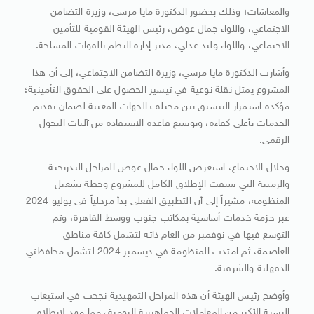
والمعاشات؛ وذلك بحضور الدكتورة مايا مرسي، وزيرة التضامن
الاجتماعي، واللواء جمال عوض، رئيس الهيئة القومية للتأمين
الاجتماعي، واللواء وليد عدلي، مدير إدارة النظم بالقوات المسلحة.
وأشارت الدكتورة مايا مرسي، وزيرة التضامن الاجتماعي، إلى أن هذا
المشروع يمثل نقلة نوعية في تيسير الحصول على الحقوق التأمينية؛
مؤكدة استمرار التنسيق بين مختلف الجهات المعنية لضمان تقديم
الخدمات بأعلى كفاءة، وتوسيع قاعدة الاستفادة من آليات التحول
الرقمي.
وخلال الاجتماع، استعرض اللواء جمال عوض المراحل التدريجية
والزمنية التي سبقت الإطلاق الكامل للمشروع وخطة تشغيل
المنظومة، مشيراً إلى أن التطبيق الفعلي بدأ مرحلياً في يوليو 2024
عبر حزمة خدمات أساسية بمكاتب جنوب ووسط القاهرة، وتم
التوسع فيها في نوفمبر من العام ذاته لتشمل كافة مناطق
العاصمة، ثم امتدت المنظومة في ديسمبر 2024 لتشمل محافظتي
الدقهلية والشرقية.
وأوضح رئيس الهيئة أن هذه المراحل التمهيدية نجحت في استيعاب
النسبة الأكبر من المعاملات الجماهيرية اليومية، مما مهد لانطلاق