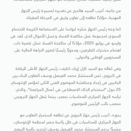
من جانبه، أعرب السيد هالديج عن تقديره لمسيرة رئيس الجهاز
المهنية، مؤكدًا تطلعه إلى تعاون وثيق في المرحلة المقبلة.
كما وجه رئيس الجهاز شكره لبولندا على الاستضافة الكريمة للاجتماع
السنوي لمجموعة عمل مكافحة الفساد وغسل الأموال الذي عُقد في
وارسو في يوليو 2025، مؤكدًا أن مكافحة الفساد تمثل قضية ذات
اهتمام مشترك للطرفين، ومحورًا رئيسيًا لتعزيز النزاهة المالية على
المستويين الوطني والدولي.
وفي لقائه مع السيد كارل إريك كنايف، رئيس الجهاز الأعلى للرقابة
في النرويج، ثمن المستشار محمد الفيصل يوسف التعاون البناء بين
الجانبين في إعداد ومناقشة الموضوع الفني الثاني لمؤتمر الإنتوساي
25 حول “استخدام الذكاء الاصطناعي في أعمال المراجعة”، والذي
ترأسه الجهاز المركزي للمحاسبات بمصر، بينما شغل الجهاز النرويجي
منصب نائب الرئيس للموضوع.
بدوره، أعرب رئيس جهاز النرويج عن تطلعه لاستمرار التعاون مع
الجهاز المركزي للمحاسبات في ظل رئاسة مصر لمنظمة الإنتوساي،
مشيدًا بدعم المستشار محمد الفيصل يوسف لتجديد رئاسة النرويج