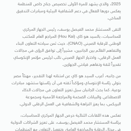
2025، والذي يشهد للمرة الأولى تخصيص جناح خاص للمنظمة
يعكس دورها الفعال في دعم الشفافية البيئية ومبادرات التدقيق
المناخي.
التقى المستشار محمد الفيصل يوسف، رئيس الجهاز المركزي
للمحاسبات، بالسيد هو كاي (Hou Kai) المراجع العام للمكتب
الوطني للرقابة الصيني (CNAO)، حيث ثمن سيادته التعاون البناء
والتفاهم القائم بين الجانبين، مشيراً إلى توافق الرؤى في مجالات
العمل الرقابي، واختيار الجهاز الصيني نائب لرئيس مؤتمر الإنكوساي
تقديراً لثقة وتفاهم قيادتي الجهازين.
من جانبه، أعرب السيد هو كاي عن امتنانه لهذا التقدير، مهنئاً مصر
بتولي رئاسة الإنتوساي ومؤكداً ثقته في أن رئاستها ستشهد مبادرات
نوعية. كما بحث الجانبان سبل تعزيز التعاون في مجالات الذكاء
الاصطناعي والبيانات الضخمة والمراجعة الأممية ومجموعة
البريكس، بما يعزز النزاهة والشفافية في العمل الرقابي الدولي.
تعكس هذه اللقاءات الثنائية حرص الجهاز المركزي للمحاسبات،
برئاسة المستشار محمد الفيصل يوسف، على تعزيز الشراكات الدولية
في مجال الرقابة والمراجعة العامة، وتفعيل التعاون مع المنظمات