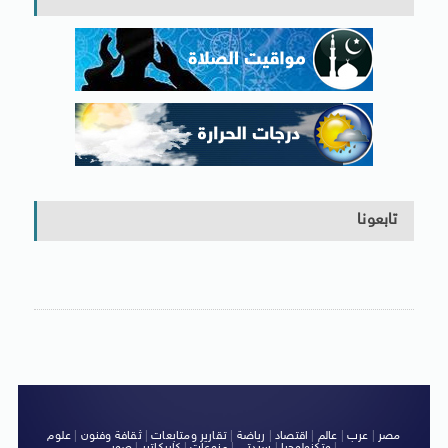
تابعونا
مصر
|
عرب
|
عالم
|
اقتصاد
|
رياضة
|
تقارير ومتابعات
|
ثقافة وفنون
|
علوم
|
وتكنولوجيا
|
سيدتى
|
منوعات
|
كاريكاتير
|
صور