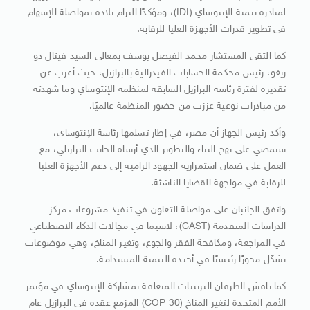
لمبادرة تنمية الإنتوساي (IDI)، ومؤكدًا التزام بلاده بمواصلة الإسهام
في تطوير قدرات الأجهزة العليا للرقابة.
كما التقى المستشار محمد الفيصل يوسف بمعالي السيد فيتال دو
ريغو، رئيس محكمة الحسابات الفيدرالية بالبرازيل، حيث أعرب عن
تقديره لفترة رئاسة البرازيل السابقة لمنظمة الإنتوساي وما شهدته
من مبادرات نوعية عززت من حضور المنظمة عالميًا.
وأكد رئيس الجهاز أن مصر، في إطار تسلمها رئاسة الإنتوساي،
ستمضي على نهج البناء والتطوير الذي أرساه الجانب البرازيلي، مع
العمل على ضمان استمرارية الجهود الرامية إلى دعم الأجهزة العليا
للرقابة في مواجهة القضايا الناشئة.
واتفق الجانبان على مواصلة التعاون في تنفيذ مشروعات مركز
الدراسات المتقدمة (CAST)، لاسيما في مجالات الذكاء الاصطناعي
في المراجعة، ومكافحة الفقر والجوع، وتغير المناخ، وهي موضوعات
تشكّل محورًا رئيسيًا في أجندة التنمية المستدامة.
كما ناقش الطرفان الترتيبات المتعلقة بمشاركة الإنتوساي في مؤتمر
الأمم المتحدة لتغير المناخ (COP 30) المزمع عقده في البرازيل عام