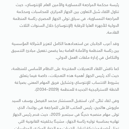
رئيسة محكمة المراجعة النمساوية والأمين العام للإنتوساي، حيث
تناول اللقاء سُبل التعاون بين الجهاز المركزي للمحاسبات ومحكمة
المراجعة النمساوية، في سياق تولي الجهاز المصري رئاسة المنظمة
الدولية للأجهزة العليا للرقابة (الإنتوساي) خلال السنوات الثلاث
القادمة.
وقد أعرب الجانبان عن استعدادهما الكامل لتعزيز الشراكة المؤسسية
بين رئاسة المنظمة والأمانة العامة بما يضمن تفعيل مبادئ التنسيق
والتكامل في إدارة ملفات العمل الدولي.
كما ناقش اللقاء التعديلات المقترحة على النظام الأساسي للمنظمة،
حيث أكد رئيس الجهاز أهمية هذه التعديلات، خاصة فيما يتعلق
بشروط الانتساب للإنتوساي وتشكيل فريق المهام المعني بصياغة
الخطة الاستراتيجية الجديدة للمنظمة (2029–2034).
وفي لقاء ثنائي آخر، استقبل المستشار محمد الفيصل يوسف السيد
ماريوش هالديج، رئيس المكتب الأعلى للمراجعة في بولندا، الذي
تولى مهام منصبه حديثًا في سبتمبر 2025، حيث قدم رئيس الجهاز
تهانيه بمناسبة توليه رئاسة الجهاز، مشيدًا بخلفيته القانونية التي
تمثل أرضية مشتركة لتبادل الخبرات مع الجهاز المركزي للمحاسبات.