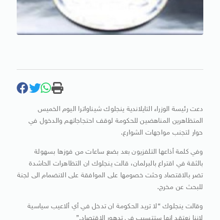
دعت رئيسة الوزراء التايلاندية ينجلوك شيناواترا اليوم الخميس
المتظاهرين المناهضين للحكومة لوقف احتجاجاتهم والدخول في
حوار لتجنب مواجهات الشوارع.
وفي كلمة أذاعها التلفزيون بعد بضع ساعات من فوزها بسهولة
بالثقة في اقتراع بالبرلمان، قالت ينجلوك ان التظاهرات الحاشدة
تضر بالاقتصاد وحثت خصومها على الموافقة على الانضمام الى لجنة
للبحث عن مخرج.
وقالت ينجلوك “لا تريد الحكومة ان تدخل في أي ألاعيب سياسية
لاننا نعتقد انها ستتسبب في تدهور الاقتصاد.”