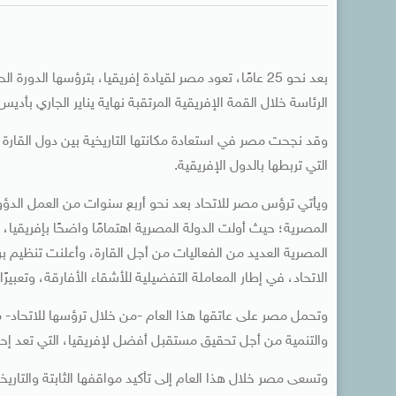
الرئاسة خلال القمة الإفريقية المرتقبة نهاية يناير الجاري بأديس أ
وقد نجحت مصر في استعادة مكانتها التاريخية بين دول القارة
التي تربطها بالدول الإفريقية.
ويأتي ترؤس مصر للاتحاد بعد نحو أربع سنوات من العمل الدؤ
المصرية؛ حيث أولت الدولة المصرية اهتمامًا واضحًا بإفريقيا،
المصرية العديد من الفعاليات من أجل القارة، وأعلنت تنظيم ب
الاتحاد، في إطار المعاملة التفضيلية للأشقاء الأفارقة، وتعبير
وتحمل مصر على عاتقها هذا العام -من خلال ترؤسها للاتحاد- 
والتنمية من أجل تحقيق مستقبل أفضل لإفريقيا، التي تعد إح
وتسعى مصر خلال هذا العام إلى تأكيد مواقفها الثابتة والتاريخ