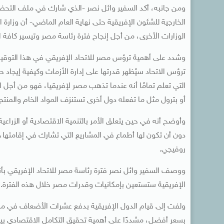
ومن جانبه، أكد السفير وائل نصر -الذي شارك في ملف التح
الخارجية للشئون الإفريقية حتى نهاية العام الماضي- أن وزارة ا
الوزارات الأخرى، من أجل إنجاح فترة رئاسة مصر وتيسير كافة ال
وشدد على أهمية ترؤس مصر للاتحاد الإفريقي في هذا التوقيت
ترؤس الاتحاد سيُظهر قدرتها على إدارة الأزمات وكيفية إيجاد ح
التي تعلم تمامًا أنه عندما تذهب مصر لإفريقيا، فهو من أجل 
أو بترول مثل ما تفعله دول أخرى تستنزف المواد الخام والمنتج
وأوضح أنه في حين يتعلق الأمر بالتنمية الاقتصادية أو الزرا
دون أن تكون لها أطماع في المشاريع التي تشارك في إقامتها، م
روفيجي.
ووصف السفير وائل نصر فترة رئاسة مصر للاتحاد الإفريقي بأنها 
الإفريقية ستستعين بإمكانيات وقدرات مصر خلال هذه الفترة.
ولفت إلى قيام الدول الإفريقية بدفع عشرات الأضعاف في م
بسعر أفضل، مشددًا على أهمية تحقيق التكامل الاقتصادي بين 