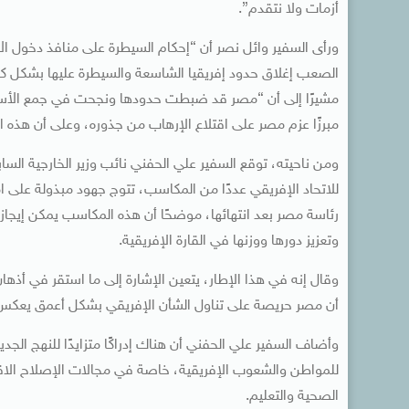
أزمات ولا نتقدم”.
ورأى السفير وائل نصر أن “إحكام السيطرة على منافذ دخول الأ
الصعب إغلاق حدود إفريقيا الشاسعة والسيطرة عليها بشكل كا
مشيرًا إلى أن “مصر قد ضبطت حدودها ونجحت في جمع الأسلحة 
مبرزًا عزم مصر على اقتلاع الإرهاب من جذوره، وعلى أن هذ
ومن ناحيته، توقع السفير علي الحفني نائب وزير الخارجية الس
للاتحاد الإفريقي عددًا من المكاسب، تتوج جهود مبذولة على امت
رئاسة مصر بعد انتهائها، موضحًا أن هذه المكاسب يمكن إيجازه
وتعزيز دورها ووزنها في القارة الإفريقية.
وقال إنه في هذا الإطار، يتعين الإشارة إلى ما استقر في أذه
أن مصر حريصة على تناول الشأن الإفريقي بشكل أعمق يعكس إدر
وأضاف السفير علي الحفني أن هناك إدراكًا متزايدًا للنهج الجدي
للمواطن والشعوب الإفريقية، خاصة في مجالات الإصلاح الاقتص
الصحية والتعليم.