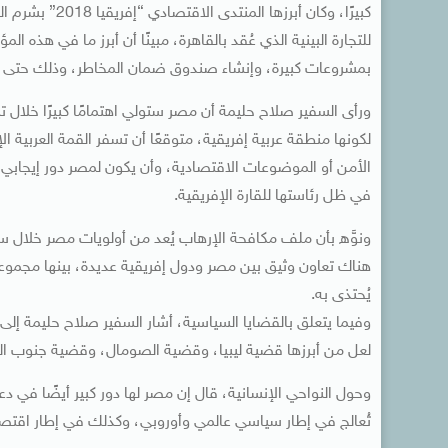
كبيرًا، وكان أب
للتجارة البينية الذي عُقد بالقاهرة، مبينًا أن أبرز ما في هذه 
بمشروعات كبيرة، وإنشاء صندوق ضمان المخاطر، وذلك حتى يشج
ورأى السفير صلاح حليمة أن مصر ستولي اهتمامًا كبيرًا خلال تر
لكونها منطقة عربية إفريقية، متوقعًا أن تسفر القمة العربية
الأمن أو الموضوعات الاقتصادية، وأن يكون لمصر دور إيجابي كبي
في ظل رئاستها للقارة الإفريقية.
ونوَّه بأن ملف مكافحة الإرهاب يُعد من أولويات مصر خلال سنة 
هناك تعاون وثيق بين مصر ودول إفريقية عديدة، بينها مجموعة
يُحتذى به.
وفيما يتعلق بالقضايا السياسية، أشار السفير صلاح حليمة إلى 
لعل من أبرزها قضية ليبيا، وقضية الصومال، وقضية جنوب ال
وحول النواحي الإنسانية، قال إن مصر لها دور كبير أيضًا في دعم
تُعالج في إطار سياسي عالمي وأوروبي، وكذلك في إطار اقت