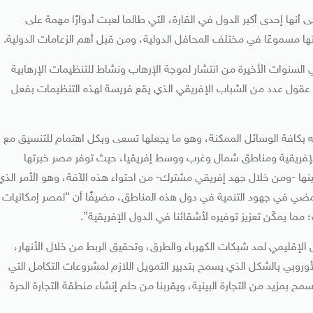
أنها إحدى أكبر الدول في القارة، التي طالما لعبت أدوارًا مهمة على
 مسموعًا في مختلف المحافل الدولية، ومن قبل أهم الزعامات الدولية.
 السنوات الأخيرة من انتشار لموجة الإرهاب ونشاط للتنظيمات الإرهابية
ى عقول عدد من الشباب الإفريقي الذي يقع فريسة لهذه التنظيمات بفعل
بكافة الوسائل الممكنة، وهو ما يجعلها تسعى وبكل اهتمام للتنسيق مع
الإفريقية ومناطق شمال وغرب ووسط إفريقيا، حيث توفر مصر خبرتها
ينها -ومن خلال جهد إفريقي مشترك- من احتواء هذه الآفة، وهو الأمر الذي
مضي في جهود التنمية في دول هذه المناطق، مضيفًا أن “لمصر إمكانيات
مما يمكّن تعزيز توفيره لأشقائنا في الدول الإفريقية”.
لإقليمي لمد شبكات الكهرباء والطرق، وتحقيق الربط من خلال الأنهار،
لأوروبي بالشكل الذي يسمح بتدبير التمويل اللازم لمشروعات التكامل التي
بمزيد من التجارة البينية، ويقربنا من حلم إنشاء منطقة التجارة الحرة