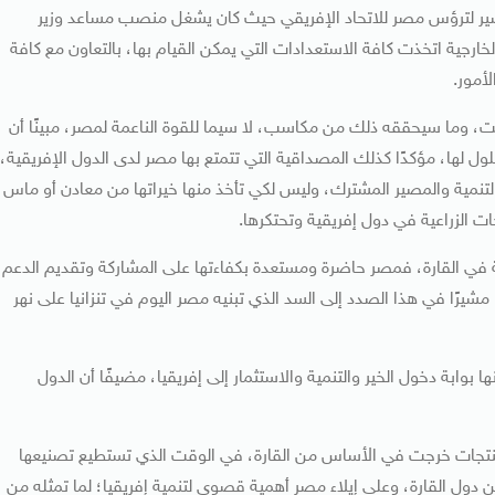
ضير لترؤس مصر للاتحاد الإفريقي حيث كان يشغل منصب مساعد وزير
لخارجية اتخذت كافة الاستعدادات التي يمكن القيام بها، بالتعاون مع كافة
أمور.
، وما سيحققه ذلك من مكاسب، لا سيما للقوة الناعمة لمصر، مبينًا أن
لول لها، مؤكدًا كذلك المصداقية التي تتمتع بها مصر لدى الدول الإفريقية،
التنمية والمصير المشترك، وليس لكي تأخذ منها خيراتها من معادن أو ماس
ات الزراعية في دول إفريقية وتحتكرها.
عية في القارة، فمصر حاضرة ومستعدة بكفاءتها على المشاركة وتقديم الدعم
شيرًا في هذا الصدد إلى السد الذي تبنيه مصر اليوم في تنزانيا على نهر
بوابة دخول الخير والتنمية والاستثمار إلى إفريقيا، مضيفًا أن الدول
نتجات خرجت في الأساس من القارة، في الوقت الذي تستطيع تصنيعها
دول القارة، وعلى إيلاء مصر أهمية قصوى لتنمية إفريقيا؛ لما تمثله من