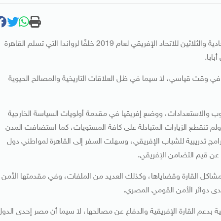
بعد نحو 25 عامًا، تعود مصر لقيادة إفريقيا، بترؤسها الدورة الحادية والثلاثين للاتحاد الإفريقي لعام 2019 خلفًا لرواندا التي تسلم القاهرة
بابا.
 في وقت قياسي، لا سيما في ظل العلاقات التاريخية والمصالح الحيوية
وب والاستعدادات، ووضع إفريقيا في مقدمة أولويات السياسة الخارجية
 ولم تنقطع الزيارات المتبادلة على كافة المستويات، كما استضافت المدن
رامج تدريبية للشباب الإفريقي، وسهلت السفر إلى القاهرة لمواطني دول
ًا عن قيم التضامن الإفريقي.
مشاكل القارة وقضاياها، وكذلك العديد من الملفات، وفي مقدمتها الأمن
دى دوائر الأمن القومي المصري.
ية بدعم القارة الإفريقية والدفاع عن مصالحها، لا سيما أن مصر إحدى الدول