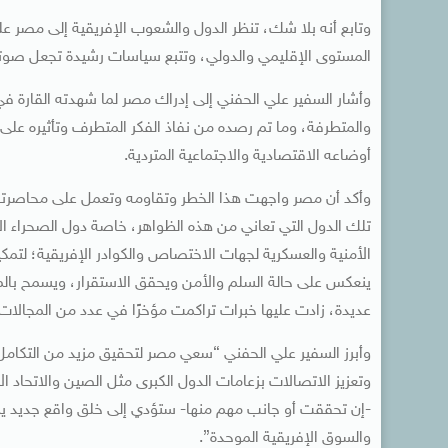
وتابع أنه بلا شك، تنظر الدول والشعوب الإفريقية إلى مصر على 
المستوى الإقليمي والدولي، وتتبع سياسات رشيدة تجعل صوتها
وأشار السفير علي الحفني إلى إدراك مصر لما شهدته القارة في
والمتطرفة، وما تم رصده من نفاذ الفكر المتطرف وتأثيره عل
أوضاعه الاقتصادية والاجتماعية المتردية.
وأكد أن مصر واجهت هذا الخطر وتقاومه وتعمل على محاصرته 
تلك الدول التي تعاني من هذه الظواهر، خاصة دول الصحراء 
الأمنية والعسكرية لجهات الاختصاص والكوادر الإفريقية؛ لتمك
ينعكس على حالة السلم والأمن ويحقق الاستقرار، ويسمح بال
عديدة، زادت عليها خبرات تراكمت مؤخرًا في عدد من المجالات؛ 
وأبرز السفير علي الحفني “سعي مصر لتحقيق مزيد من التكامل ا
وتعزيز الاتصالات بزعامات الدول الكبرى مثل الصين والاتحاد ا
-إن تحققت أو جانب مهم منها- ستؤدي إلى خلق واقع جديد يسمح 
والسوق الإفريقية الموحدة”.