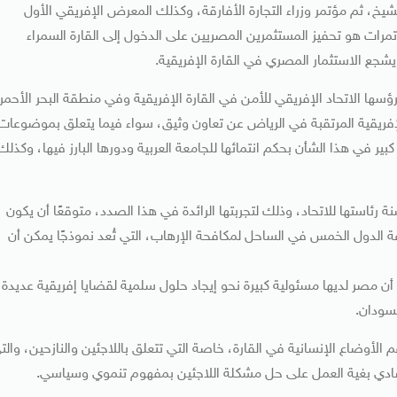
رزها المنتدى الاقتصادي “إفريقيا 2018” بشرم الشيخ، ثم مؤتمر وزراء التجارة الأفارقة، وكذلك المعرض الإفريقي الأول
المؤتمرات هو تحفيز المستثمرين المصريين على الدخول إلى القارة السمراء
ع الاستثمار المصري في القارة الإفريقية.
ؤسها الاتحاد الإفريقي للأمن في القارة الإفريقية وفي منطقة البحر الأحمر
 الإفريقية المرتقبة في الرياض عن تعاون وثيق، سواء فيما يتعلق بموضوعات
ر في هذا الشأن بحكم انتمائها للجامعة العربية ودورها البارز فيها، وكذلك
رئاستها للاتحاد، وذلك لتجربتها الرائدة في هذا الصدد، متوقعًا أن يكون
 الدول الخمس في الساحل لمكافحة الإرهاب، التي تُعد نموذجًا يمكن أن
أن مصر لديها مسئولية كبيرة نحو إيجاد حلول سلمية لقضايا إفريقية عديدة،
سودان.
 الأوضاع الإنسانية في القارة، خاصة التي تتعلق باللاجئين والنازحين، والت
صادي بغية العمل على حل مشكلة اللاجئين بمفهوم تنموي وسياسي.