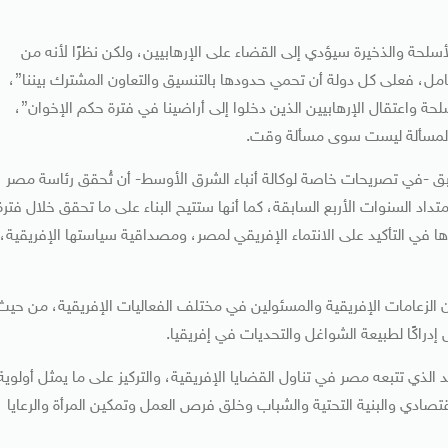
سلحة والذخيرة سيؤدي إلى القضاء على الإرهابيين، ولكن نظرًا لأنه من
مل، فعلى كل دولة أن تحمي حدودها بالتنسيق والتعاون المشترك بيننا”،
واعتقال الإرهابيين الذين دخلوا إلى أراضينا في فترة حكم الإخوان”،
ه المسألة ليست سوى مسألة وقت.
ابق -في تصريحات خاصة لوكالة أنباء الشرق الأوسط- أن تُحقق رئاسة مصر
داد السنوات الأربع السابقة، كما أنها ستتيح البناء على ما تحقق خلال فترة
ا في التأكيد على الانتماء الإفريقي لمصر، ومصداقية سياستها الإفريقية،
ان الزعامات الإفريقية والمسئولين في مختلف الفعاليات الإفريقية، من حيث
اكًا لطبيعة الشواغل والتحديات في إفريقيا.
د الذي تتبعه مصر في تناول القضايا الإفريقية، والتركيز على ما يمثل أولوية
ادي والبنية التحتية والشباب وخلق فرص العمل وتمكين المرأة والرعايا