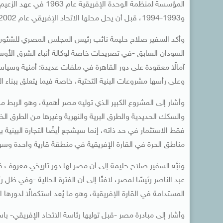
و1993-1994، قبل أن يحل محلها الاتحاد الإفريقي عام 2002.
وأكد السفير صلاح حليمة نائب رئيس المجلس المصري للشئون ال
السودان السابق -في تصريحات خاصة لوكالة أنباء الشرق الأوس
آمالًا معقودة على دور القاهرة في ملفات عديدة: أمنية وسيا
وعلى رأسها مشروعات البنية التحتية، خاصة فيما يتعلق ببناء ال
وأشار إلى المشروع الكبير الذي توليه مصر أهمية، وهو الربط م
والسكك الحديدية والطرق البرية والنهرية وغيرها من الطرق الخ
فقط الاستثمار في حد ذاته، إنما سيشجع أيضًا التجارة البينية 
مناطق الحرة في القارة الإفريقية في منطقة قارية واحدة وسو
ونبَّه السفير صلاح حليمة إلى أن مصر لها دور تاريخي معروف في
عبد الناصر رئيسًا لمصر، لافتًا إلى أن الفترة الحالية -وفي ظل
المستدامة في القارة الإفريقية، وهو ما يُعد استكمالًا لدورها
وأشار إلى مبادرة مصر -قبل توليها رئاسة الاتحاد الإفريقي- 