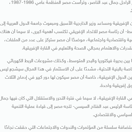
المؤسسة لمنظمة الوحدة الإفريقية عام 1963 في عهد الزعيم الراحل جمال عبد الناصر، وترأست مصر المنظمة عامي 1986-1987،
إفريقية ومساعد وزير الخارجية الأسبق ومبعوث جامعة الدول العربية إلى
ط- أن رئاسة مصر للاتحاد الإفريقي تكتسب أهمية كبرى، لا سيما أن هناك
سية واقتصادية واجتماعية، موضحًا أن مصر ستركز على عدد من الملفات،
قدرات والاهتمام بمجالي الصحة والتعليم في القارة الإفريقية.
ا بين بحيرة فيكتوريا والبحر المتوسط، وكذلك مشروعات الربط الكهربائي
اصة بالبنية التحتية، مشددًا على أن الاستثمار في هذا المجال سيشجع ليس
بين الدول الإفريقية، خاصة أن مصر سيكون لها دور كبير في إدماج الثلاث
ق إفريقية واحدة.
 القارة الإفريقية، لا سيما في فترة التحرر والاستقلال التي كان فيها جمال
 رئاسة الرئيس عبد الفتاح السيسي- تتجه مصر إلى قيادة عملية التنمية
 السياسي والاقتصادي.
باستضافة سلسلة من المؤتمرات والندوات والاجتماعات التي حققت نجاحًا