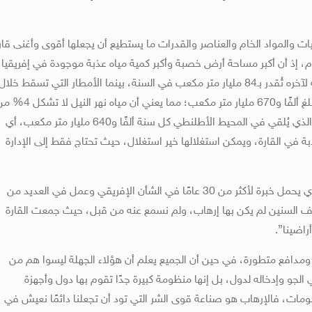
نيات والمواد الخام والعناصر والقدرات ما يستطيع أن يجعلها أقوى وأغنى قار
م، إذ أن أكبر مساحة أرض خصبة وأكبر كمية مياه عذبة موجودة في إفريقيا،
فعلى سبيل المثال، كل المياه التي تجري في نهر النيل من أوله لآخره تُقدر بـ84 مليار متر مكعب في السنة، بينما الأمطار التي تسقط خلال
عام واحد على منطقة البحيرات العظمى التي تغذي نهر النيل تبلغ ألفًا و670 مليار متر مكعب؛ مما يعني أن مياه نهر 
كمية الأمطار التي تنزل في هذه المنطقة، وكذلك نهر الكونغو الذي يُلقي في المحيط الأطلنطي كل سنة ألفًا و640 مليار متر مكعب، أي
يس هناك أزمة مياه عذبة في القارة، ويمكن استغلالها خير استغلال، حيث تحتاج فقط إلى الإدارة
وفيما يتعلق بملف الإرهاب بالقارة، قال السفير وائل نصر -الذي يحمل خبرة لأكثر من 30 عامًا في الشأن الإفريقي وعمل في العديد من
 آلاف السنين لم يكن بها إرهاب، ولم نسمع عنه من قبل، حيث جمعت القارة
اضينا”.
ومدافع متطورة، في حين أن الجميع يعلم أن هؤلاء الجهلة ليسوا هم من
لجو وإدخاله لدول، بل إنها منظومة كبيرة جدًا تقوم بها دول وأجهزة
علومات، فالإرهاب هو صناعة قوى الشر التي تود أن تجعلنا دائمًا نعيش في