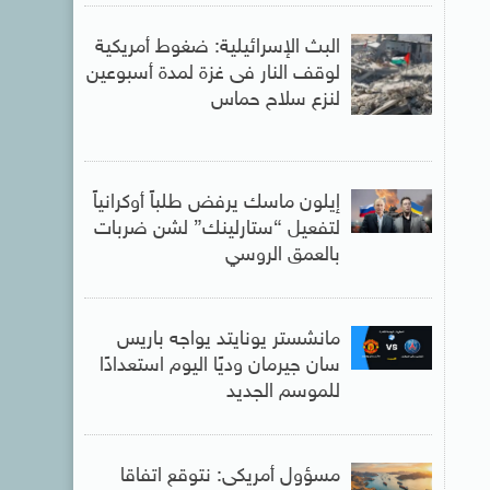
البث الإسرائيلية: ضغوط أمريكية
لوقف النار فى غزة لمدة أسبوعين
لنزع سلاح حماس
إيلون ماسك يرفض طلباً أوكرانياً
لتفعيل “ستارلينك” لشن ضربات
بالعمق الروسي
مانشستر يونايتد يواجه باريس
سان جيرمان وديًا اليوم استعدادًا
للموسم الجديد
مسؤول أمريكى: نتوقع اتفاقا