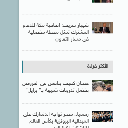
شهباز شريف: اتفاقية مكة للدفاع
المشترك تمثل محطة مفصلية
فى مسار التعاون
الأكثر قراءة
حصان كفيف ينافس فى العروض
بفضل تدريبات شبيهة بـ” برايل”
رسميا.. مصر تواجه الدنمارك على
الميدالية البرونزية بكأس العالم