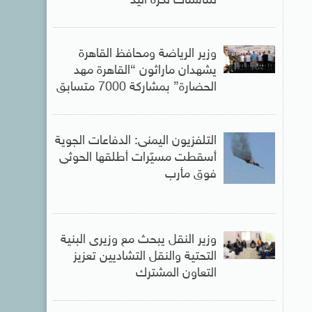
للناشئات لكرة اليد
وزير الرياضة ومحافظ القاهرة
يشهدان ماراثون “القاهرة مهد
الحضارة” بمشاركة 7000 متسابق
التلفزيون اليمنى: الدفاعات الجوية
أسقطت مسيّرات أطلقها الحوثى
فوق مأرب
وزير النقل يبحث مع وزيرى البنية
التحتية والنقل التشاديين تعزيز
التعاون المشترك