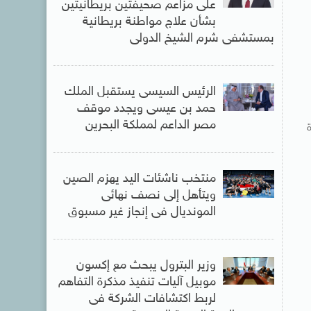
على مزاعم صحيفتين بريطانيتين
بشأن علاج مواطنة بريطانية
بمستشفى شرم الشيخ الدولى
الرئيس السيسى يستقبل الملك
حمد بن عيسى ويجدد موقف
مصر الداعم لمملكة البحرين
منتخب ناشئات اليد يهزم الصين
ويتأهل إلى نصف نهائى
المونديال فى إنجاز غير مسبوق
وزير البترول يبحث مع إكسون
موبيل آليات تنفيذ مذكرة التفاهم
لربط اكتشافات الشركة فى