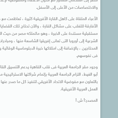
مصر إلى استكمال التشاور مع الدول الأعضاء والمفوضية لإعدا
والاختصاصات من الأعلى إلى الأسفل.
الأعباء الملقاة على كاهل القارة الأفريقية كثيرة ، تعاظمت م
الأفارقة للتغلب على مشاكل القارة ، والآن تحتاج تلك القضايا
مستقبلية مستندة على الخبرة ، وهو ماتملكه مصر من حيث الخ
الشرعية إلى أوروبا التى تعانى إفريقيا الشاسعة منها ، ومباد
المحتاجين ، بالإضافة إلى امتلاكها خبرة الدبلوماسية الوقائية
فى نفوسهم.
وجود مقر الجامعة العربية فى قلب القاهرة يدعم التنسيق القائم 
أبو الغيط، التزام الجامعة العربية بإتمام شراكتها الاستراتيجي
بالتعاون مع مفوضية الاتحاد الأفريقي لتنفيذ كل ما صدر عنه
العمل العربية الأفريقية.
المصدر:أ ش أ