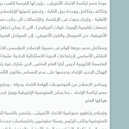
عودة مصر لرئاسة الاتحاد الأفريقى ، يتيح لها الفرصة لتلعب
وتكاتف وتكامل ووحدة دول القارة ، وتحفيز تنميتها الإقتصادي
الأهلية ، وإجراء بحوث فى الإقتصاد والإتصالات الى جانب مسا
تجمعات إقليمية (أوروبا، قوات أفريكوم )، التي لا يمكن تجاهل 
الأفريقية، من الصومال والقرن الأفريقي، إلى السواحل الغربية 
وستكمل مصر دورها الهام فى مسيرة الإصلاح المؤسسى للاتحا
النقاش الأساسي لإجتماعات الدورة الاستثنائية الحادية عشرة 
العاصمة الاثيوبية أديس أبابا العام الماضى الذى شارك فيه 
الهيكل الجديد للإتحاد وحرصها على عدم المساس بقانون التأسي
مصر لرئاسة الإتحاد ، بما يمكن المفوضية الإفريقية ويعزز قد
هيكلها العام.
وإصلاح وتطوير مفوضية الاتحاد الأفريقى، يتضمن بالنسبة لله
للمفوضية ونائب للرئيس وستة مفوضين باختصاصات محددة يحقق