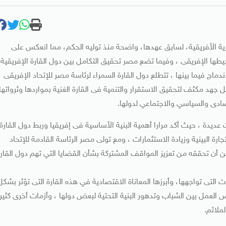
ية الأفريقية، لسابق عهدها، واضحة منذ توليه الحكم، مما انعكس على
طها الإفريقى ، وفيما تضع مصر تحقيق التكامل بين دول القارة الإفريقية
اج فيما بينها ، تتطلع دول القارة السمراء لرئاسة مصر للإتحاد الإفريقى
 منها بأنه سوف تبذل كل جهد مكثف لتحقيق الاستقرار والتنمية فى القارة الغنية بمواردها وثرواتها
تصادى والسياسي والاجتماعي لدولها.
عديدة ، حيث أكد مرارا أهمية البنية الأساسية فى إفريقيا وربط دول القارة
 البينية وزيادة الاستثمارات ، ومع تولى مصر الرئاسة القادمة للإتحاد
بما يمكن أن تحققه من تعزيز المواقف المشتركة بشأن القضايا التي تهم دول القار
لتى تواجهها، وأبرزها المعاناة الاقتصادية في هذه القارة التى تؤثر بشكل
لعمل بين الشباب وتدهور البنية التحتية لبعض دولها ، وأزمات أخرى كثير
ملائم.