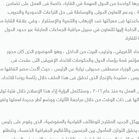
 دورها كواحدة من الدول المهمة في القارة، خاصة فى العمل على تضامن
ة ، ودعم التعاون الدولى والوساطة فى حل النزاعات الحدودية والحروب
عدتها فى معركتها ضد الإرهاب والتنمية والإستقرار ، وفي علاقة القارة مع
الحاجة إليها للتعاون في سبيل مراقبة الجماعات المارقة عبر حدود الدول
للقارة.
د الأفريقي، وترتيب البيت من الداخل ، وهو الموضوع الذى كان محور
لمؤتمر قمة رؤساء الدول والحكومات للاتحاد الإفريقى التى عقدت فى
رئيس الوزراء مصطفى مدبولى نيابة عن الرئيس ، حيث أكدت مصر اتفاقها مع
س ، مشيدة بالإنجاز الذى تحقق فى هذا الملف خلال رئاسة روندا للاتحاد.
وبرنامج الاصلاح من الموضوعات الهامة للاتحاد ودوله ،،وجارى العمل به منذ عام ٢٠١٦ ، وستكتمل الرؤية إزاء هذا الإصلاح خلال فترة ت
راتها فى ذات الوقت من خلال مراجعة الأليات ووضع أطر جديدة لعملها وتغيي
يكل الجديد المقترح للوظائف القيادية بالمفوضية، الذى يقوم على رئيس
 التوازن المأمول بين الجنسين والأقاليم الجغرافية الخمسة، وتتطلع