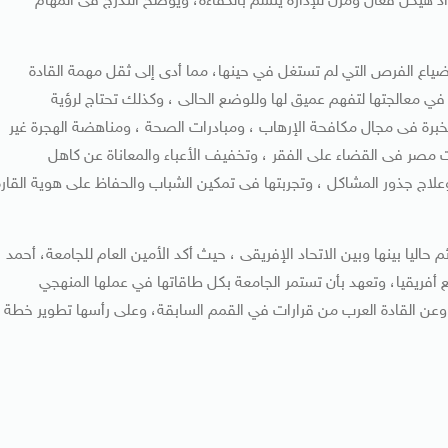
د هيكل فعال ومرن للإدارة يتسم بالكفاءة، ويوضح التدرج فى المهام
ع ضياع الفرص التي لم تستغل في حينها، مما أدى إلى ثقل مهمة القادة
 في معالجتها لتفهم عميق لها وللوضع الحالى ، وكذلك تحتاج لرؤية
برة فى مجال مكافحة الإرهاب ، ومبادرات الصحة ، ومناهضة الهجرة غير
رات مصر فى القضاء على الفقر ، وتخفيف الأعباء والمعاناة عن كاهل
 وعلاج جذور المشاكل ، وتجربتها فى تمكين الشباب والحفاظ على هوية القارة
حاليا بينها وبين الاتحاد الإفريقى ، حيث أكد الأمين العام للجامعة، أحمد
ة مع أفريقيا، وتعهد بأن تستمر الجامعة بكل طاقاتها في عملها المنهجي
ا وعن القادة العرب من قرارات في القمم السابقة، وعلى رأسها تطوير خطة