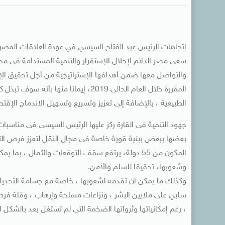
اتجاهات الرئيس عبد الفتاح السيسي في عودة العلاقات المصر
سعى مصر الدائم لإحلال الإستقرار والتنمية المستدامة فى محي
والتواصل معها ضمن أهدافها الإستراتيجية من أجل تحقيق الإندم
المقررة خلال العام الحالى 2019، إيمانا
الطبيعية ، بالإضافة إلى تعزيز وتسريع وتسهيل الاندماج الإق
جهود التنمية فى القارة ركز عليها الرئيس السيسى فى مناسبات 
بعضها ببعض ببنية قوية خاصة فى مجال النقل لتعزز فرص التجارة
المكون من 55 دولة، يرتفع سقف التوقعات والآمال ، 
وشعوبها، تحقيقا للسلم والأمن.
وكذلك ما يمكن ان تقدمه لشعوبها ، خاصة مع جسامة التحديات ا
سلبي على ملايين البشر ، ونزاعات مسلحة وإرهاب ، وقلة فرص ا
، رغم إمكانياتها وثرواتها الضخمة التى لم تستغل بعد بالشكل ال