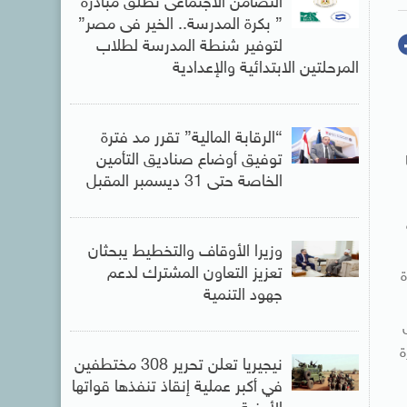
التضامن الاجتماعى تطلق مبادرة
” بكرة المدرسة.. الخير فى مصر”
لتوفير شنطة المدرسة لطلاب
المرحلتين الابتدائية والإعدادية
“الرقابة المالية” تقرر مد فترة
توفيق أوضاع صناديق التأمين
الخاصة حتى 31 ديسمبر المقبل
وزيرا الأوقاف والتخطيط يبحثان
تعزيز التعاون المشترك لدعم
ة
جهود التنمية
ة
نيجيريا تعلن تحرير 308 مختطفين
في أكبر عملية إنقاذ تنفذها قواتها