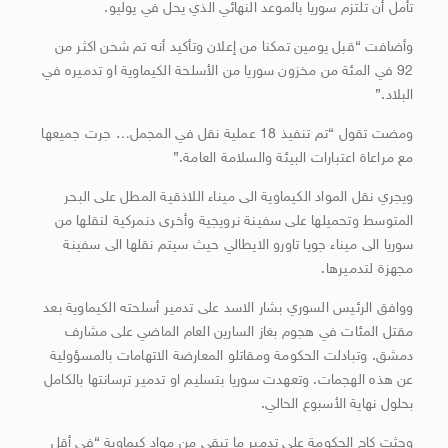
تأمل أن تلتزم سوريا بالموعد النهائي الذي يحل في يوليو.
وأضافت “قبل يومين تمكنا من إعلان وتأكيد أنه تم شحن اكثر من
92 في المئة من مخزون سوريا من الأسلحة الكيماوية او تدميره في
البلاد.”
ومضت تقول “تم تنفيذ 18 عملية نقل في المجمل… جرت جميعها
مع مراعاة اعتبارات البيئة والسلامة العامة.”
ويجري نقل المواد الكيماوية الى ميناء اللاذقية المطل على البحر
المتوسط وتحميلها على سفينة نرويجية وأخرى دنمركية لنقلها من
سوريا الى ميناء جويا تاورو الايطالي حيث سيتم نقلها الى سفينة
مجهزة لتدميرها.
ووافق الرئيس السوري بشار الاسد على تدمير أسلحته الكيماوية بعد
مقتل المئات في هجوم بغاز السارين العام الماضي على مشارف
دمشق. وتبادلت الحكومة ومقاتلو المعارضة الاتهامات بالمسؤولية
عن هذه الهجمات. وتعهدت سوريا بتسليم او تدمير ترسانتها بالكامل
بحلول نهاية الأسبوع الحالي.
وحثت كاج الحكومة على تدمير ما تبقى من مواد كيماوية “في أقل